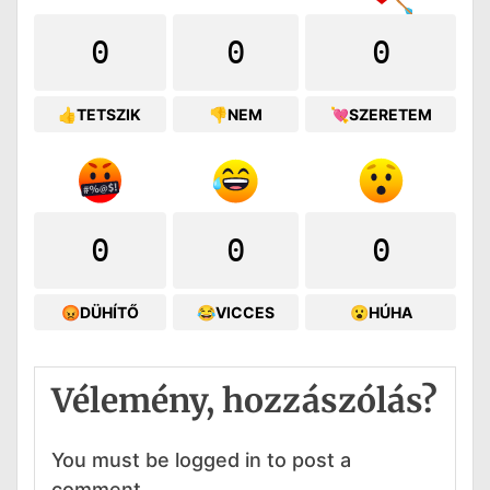
0
0
0
👍TETSZIK
👎NEM
💘SZERETEM
0
0
0
😡DÜHÍTŐ
😂VICCES
😮HÚHA
Vélemény, hozzászólás?
You must be logged in to post a
comment.