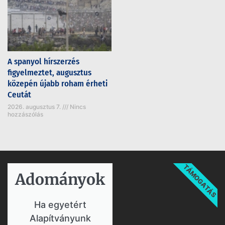
A spanyol hírszerzés
figyelmeztet, augusztus
közepén újabb roham érheti
Ceutát
2026. augusztus 7.
Nincs
hozzászólás
TÁMOGATÁS
Adományok​
Ha egyetért
Alapítványunk