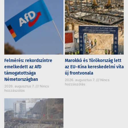
Felmérés: rekordszintre
Marokkó és Törökország lett
emelkedett az AfD
az EU–Kína kereskedelmi vita
támogatottsága
új frontvonala
Németországban
2026. augusztus 7.
Nincs
hozzászólás
2026. augusztus 7.
Nincs
hozzászólás