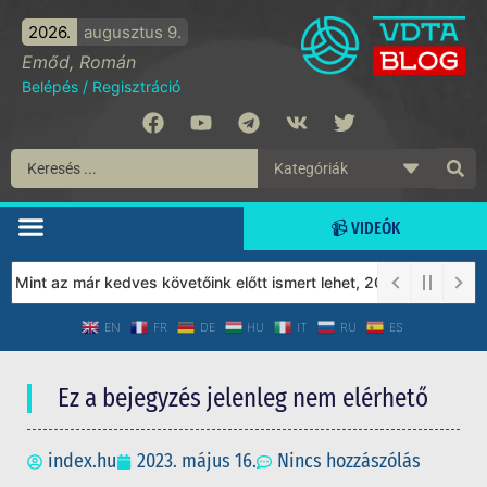
2026.
augusztus 9.
Emőd, Román
Belépés
/
Regisztráció
📹 VIDEÓK
Mint az már kedves követőink előtt ismert lehet, 2023-tól a Véde
EN
FR
DE
HU
IT
RU
ES
Ez a bejegyzés jelenleg nem elérhető
index.hu
2023. május 16.
Nincs hozzászólás