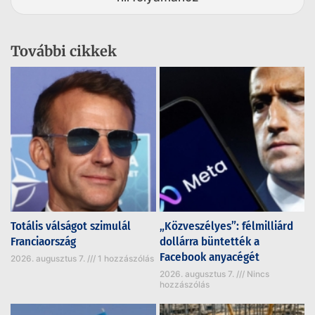
További cikkek
Totális válságot szimulál
„Közveszélyes”: félmilliárd
Franciaország
dollárra büntették a
Facebook anyacégét
2026. augusztus 7.
1 hozzászólás
2026. augusztus 7.
Nincs
hozzászólás