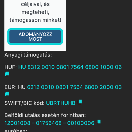
céljaival, és
megteheti,
támogasson minket!
ADOMÁNYOZZ
MOST
Anyagi támogatás:
HUF:
HU 8312 0010 0801 7564 6800 1000 06

EUR: HU
6212 0010 0801 7564 6800 2000 03


SWIFT/BIC kód:
UBRTHUHB
Belföldi utalás esetén forintban:

12001008 – 01756468 – 00100006
euróban: