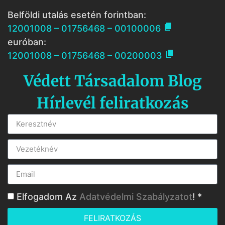
Belföldi utalás esetén forintban:

12001008 – 01756468 – 00100006
euróban:

12001008 – 01756468 – 00200003
Védett Társadalom Blog
Hírlevél feliratkozás
Elfogadom Az
Adatvédelmi Szabályzatot
! *
FELIRATKOZÁS