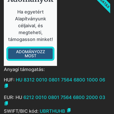
Ha egyetért
Alapítványunk
céljaival, és
megteheti,
támogasson minket!
ADOMÁNYOZZ
MOST
Anyagi támogatás:
HUF:
HU 8312 0010 0801 7564 6800 1000 06

EUR: HU
6212 0010 0801 7564 6800 2000 03


SWIFT/BIC kód:
UBRTHUHB