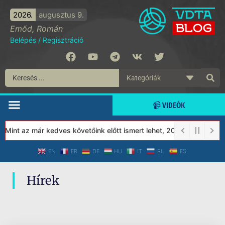
2026.
augusztus 9.
Emőd, Román
Belépés
/
Regisztráció
📹 VIDEÓK
 Mint az már kedves követőink előtt ismert lehet, 2023-tól a Véd
EN
FR
DE
HU
IT
RU
ES
Hírek