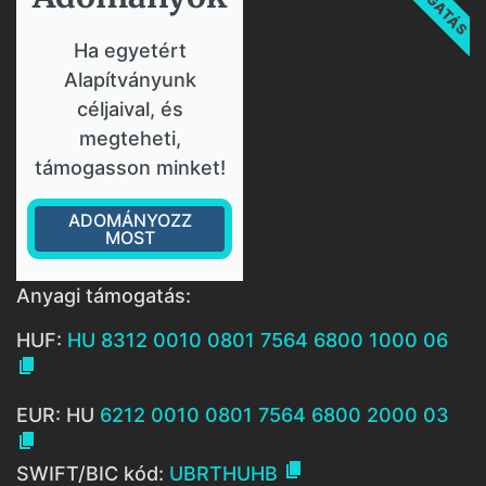
Ha egyetért
Alapítványunk
céljaival, és
megteheti,
támogasson minket!
ADOMÁNYOZZ
MOST
Anyagi támogatás:
HUF:
HU 8312 0010 0801 7564 6800 1000 06

EUR: HU
6212 0010 0801 7564 6800 2000 03


SWIFT/BIC kód:
UBRTHUHB