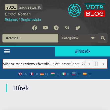
2026.
augusztus 9.
Emőd, Román
Belépés
/
Regisztráció
📹 VIDEÓK
 Mint az már kedves követőink előtt ismert lehet, 2023-tól a Véd
EN
FR
DE
HU
IT
RU
ES
Hírek