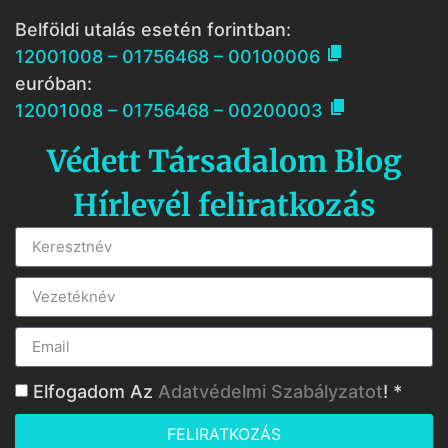
Belföldi utalás esetén forintban:

12001008 – 01756468 – 00100006
euróban:

12001008 – 01756468 – 00200003
Védett Társadalom Blog
Hírlevél feliratkozás
Elfogadom Az
Adatvédelmi Szabályzatot
! *
FELIRATKOZÁS