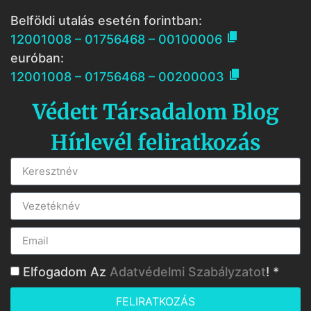
Belföldi utalás esetén forintban:

12001008 – 01756468 – 00100006
euróban:

12001008 – 01756468 – 00200003
Védett Társadalom Blog
Hírlevél feliratkozás
Elfogadom Az
Adatvédelmi Szabályzatot
! *
FELIRATKOZÁS