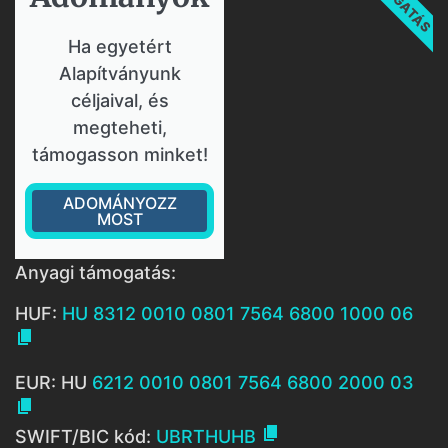
Ha egyetért
Alapítványunk
céljaival, és
megteheti,
támogasson minket!
ADOMÁNYOZZ
MOST
Anyagi támogatás:
HUF:
HU 8312 0010 0801 7564 6800 1000 06

EUR: HU
6212 0010 0801 7564 6800 2000 03


SWIFT/BIC kód:
UBRTHUHB