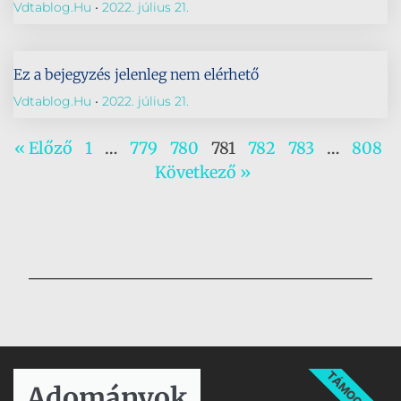
Vdtablog.hu
2022. július 21.
Ez a bejegyzés jelenleg nem elérhető
Vdtablog.hu
2022. július 21.
« Előző
1
…
779
780
781
782
783
…
808
Következő »
TÁMOGATÁS
Adományok​