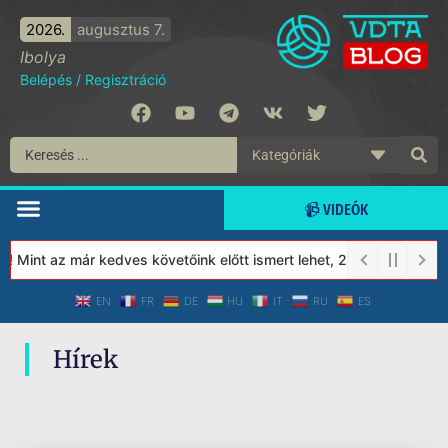
2026.
augusztus 7.
Ibolya
Belépés
/
Regisztráció
📹 VIDEÓK
! Mint az már kedves követőink előtt ismert lehet, 2023-tól a Vé
EN
FR
DE
HU
IT
RU
ES
Hírek