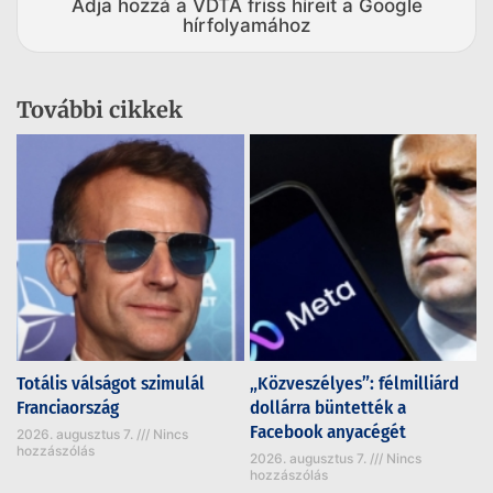
Adja hozzá a VDTA friss híreit a Google
hírfolyamához
További cikkek
Totális válságot szimulál
„Közveszélyes”: félmilliárd
Franciaország
dollárra büntették a
Facebook anyacégét
2026. augusztus 7.
Nincs
hozzászólás
2026. augusztus 7.
Nincs
hozzászólás