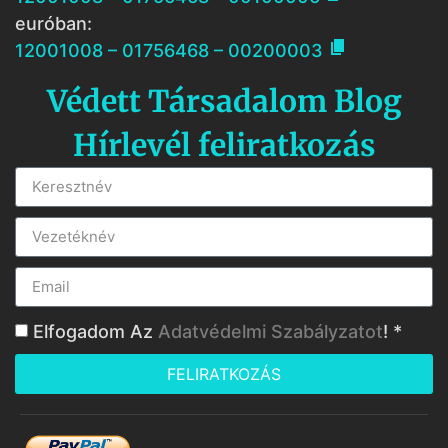
euróban:

12001008 – 01756468 – 00200003
Védett Társadalom Blog
Hírlevél feliratkozás
Elfogadom Az
Adatvédelmi Szabályzatot
! *
FELIRATKOZÁS