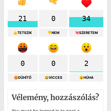
21
0
34
👍TETSZIK
👎NEM
💘SZERETEM
0
0
2
😡DÜHÍTŐ
😂VICCES
😮HÚHA
Vélemény, hozzászólás?
You must be logged in to post a