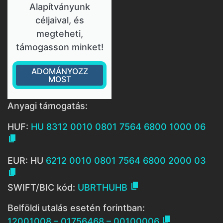
Alapítványunk
céljaival, és
megteheti,
támogasson minket!
ADOMÁNYOZZ
MOST
Anyagi támogatás:
HUF:
HU 8312 0010 0801 7564 6800 1000 06

EUR: HU
6212 0010 0801 7564 6800 2000 03


SWIFT/BIC kód:
UBRTHUHB
Belföldi utalás esetén forintban:

12001008 – 01756468 – 00100006