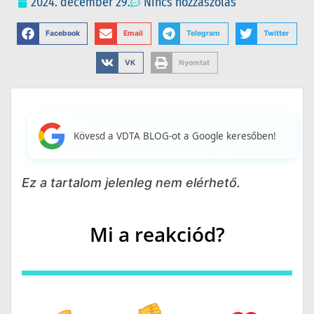
2024. december 29.
Nincs hozzászólás
Facebook
Email
Telegram
Twitter
VK
Nyomtat
Kövesd a VDTA BLOG-ot a Google keresőben!
Ez a tartalom jelenleg nem elérhető.
Mi a reakciód?