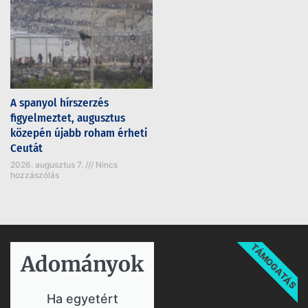
A spanyol hírszerzés
figyelmeztet, augusztus
közepén újabb roham érheti
Ceutát
2026. augusztus 7.
Nincs
hozzászólás
TÁMOGATÁS
Adományok​
Ha egyetért