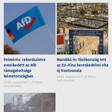
Felmérés: rekordszintre
Marokkó és Törökország lett
emelkedett az AfD
az EU–Kína kereskedelmi vita
támogatottsága
új frontvonala
Németországban
2026. augusztus 7.
Nincs
hozzászólás
2026. augusztus 7.
Nincs
hozzászólás