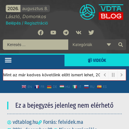
2026.
augusztus 8.
László, Domonkos
Belépés
/
Regisztráció
📹 VIDEÓK
int az már kedves követőink előtt ismert lehet, 2023-tól a Védet
EN
FR
DE
HU
IT
RU
ES
Ez a bejegyzés jelenleg nem elérhető
vdtablog.hu
Forrás: felvidek.ma