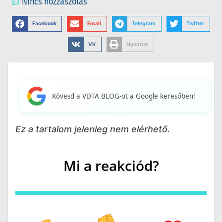
Nincs hozzászólás
Facebook
Email
Telegram
Twitter
VK
Nyomtat
Kövesd a VDTA BLOG-ot a Google keresőben!
Ez a tartalom jelenleg nem elérhető.
Mi a reakciód?