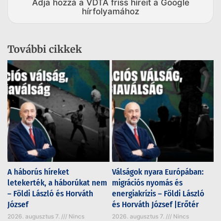
Adja hozzá a VDTA friss híreit a Google
hírfolyamához
További cikkek
A háborús híreket
Válságok nyara Európában:
letekerték, a háborúkat nem
migrációs nyomás és
– Földi László és Horváth
energiakrízis – Földi László
József
és Horváth József |Erőtér
2026. augusztus 7.
Nincs
2026. augusztus 7.
Nincs