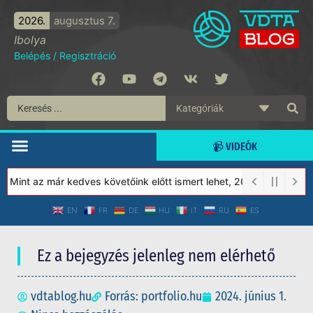
2026.
augusztus 7.
Ibolya
Belépés
/
Regisztráció
📹 VIDEÓK
Mint az már kedves követőink előtt ismert lehet, 2023-tól a Véde
EN
FR
DE
HU
IT
RU
ES
Ez a bejegyzés jelenleg nem elérhető
vdtablog.hu
Forrás: portfolio.hu
2024. június 1.