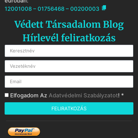
euróban:

12001008 – 01756468 – 00200003
Védett Társadalom Blog
Hírlevél feliratkozás
Elfogadom Az
Adatvédelmi Szabályzatot
! *
FELIRATKOZÁS