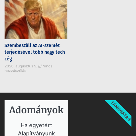
Szembeszáll az AI-szemét
terjedésével több nagy tech
cég
2026. augusztus 5.
Nincs
hozzászólás
TÁMOGATÁS
Adományok​
Ha egyetért
Alapítványunk