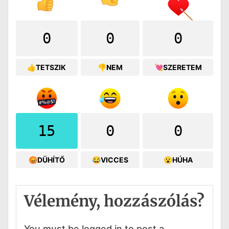
0
0
0
👍TETSZIK
👎NEM
💘SZERETEM
15
0
0
😡DÜHÍTŐ
😂VICCES
😮HÚHA
Vélemény, hozzászólás?
You must be logged in to post a