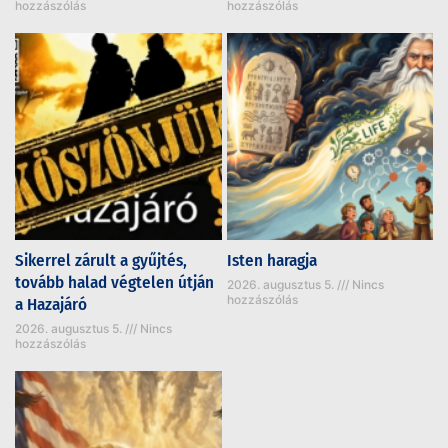
hozzászólás
hozzászólás
Sikerrel zárult a gyűjtés,
Isten haragja
tovább halad végtelen útján
2026. augusztus 5.
Nincs
hozzászólás
a Hazajáró
2026. augusztus 5.
Nincs
hozzászólás