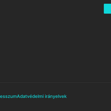
resszum
Adatvédelmi irányelvek