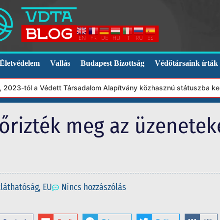
EN
FR
DE
HU
IT
RU
ES
Életvédelem
Vallás
Budapest Bizottság
Védőtársaink írták
23-tól a Védett Társadalom Alapítvány közhasznú státuszba került
őrizték meg az üzeneteke
tláthatóság
,
EU
Nincs hozzászólás