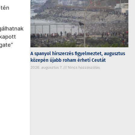
etén
gálhatnak
kapott
gate”
A spanyol hírszerzés figyelmeztet, augusztus
közepén újabb roham érheti Ceutát
2026. augusztus 7.
Nincs hozzászólás