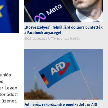
„Közveszélyes”: félmilliárd dollárra büntették
a Facebook anyacégét
2026. augusztus 7.
Nincs hozzászólás
 uniós
os
er Leyen,
törlődött
t üzenet,
Felmérés: rekordszintre emelkedett az AfD