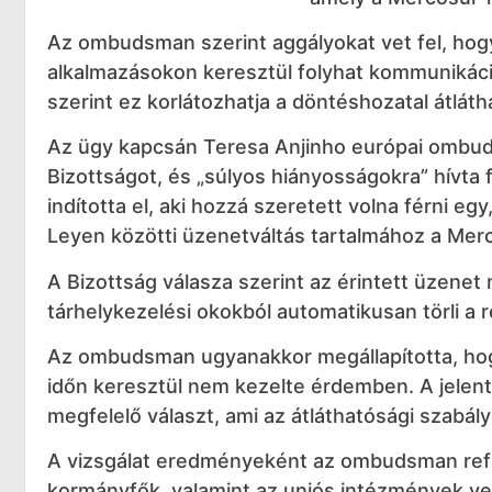
Az ombudsman szerint aggályokat vet fel, hogy
alkalmazásokon keresztül folyhat kommunikáci
szerint ez korlátozhatja a döntéshozatal átlát
Az ügy kapcsán Teresa Anjinho európai ombud
Bizottságot, és „súlyos hiányosságokra” hívta f
indította el, aki hozzá szeretett volna férni e
Leyen közötti üzenetváltás tartalmához a Me
A Bizottság válasza szerint az érintett üzenet
tárhelykezelési okokból automatikusan törli a 
Az ombudsman ugyanakkor megállapította, hogy
időn keresztül nem kezelte érdemben. A jelent
megfelelő választ, ami az átláthatósági szabá
A vizsgálat eredményeként az ombudsman refor
kormányfők, valamint az uniós intézmények ve