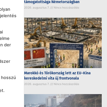
támogatottsága Németországban
2026. augusztus 7.
Nincs hozzászólás
olyan
jelentés
ai
relme
on der
dszer
Marokkó és Törökország lett az EU–Kína
g hosszú
kereskedelmi vita új frontvonala
2026. augusztus 7.
Nincs hozzászólás
et.
ő