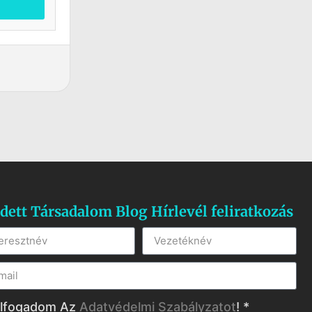
dett Társadalom Blog Hírlevél feliratkozás
lfogadom Az
Adatvédelmi Szabályzatot
! *