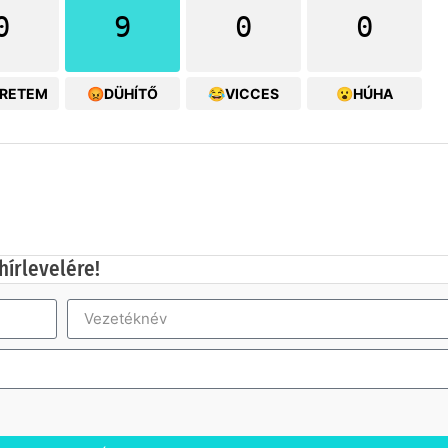
0
9
0
0
ERETEM
😡DÜHÍTŐ
😂VICCES
😮HÚHA
hírlevelére!