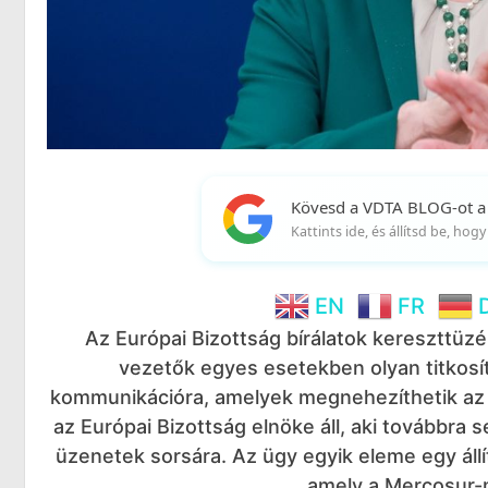
Kövesd a VDTA BLOG-ot a
Kattints ide, és állítsd be, ho
EN
FR
Az Európai Bizottság bírálatok kereszttüz
vezetők egyes esetekben olyan titkosí
kommunikációra, amelyek megnehezíthetik az á
az Európai Bizottság elnöke áll, aki továbbra
üzenetek sorsára. Az ügy egyik eleme egy áll
amely a Mercosur-m