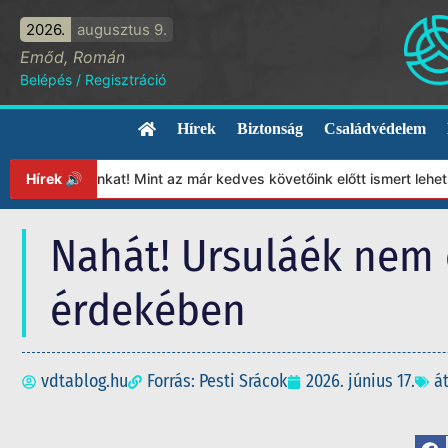
2026.
augusztus 9.
Emőd, Román
Belépés
/
Regisztráció
Hírek
Biztonság
Családvédelem
ítványunkat! Mint az már kedves követőink előtt ismert lehet, 20
Hírek 🔊
Nahát! Ursuláék nem 
érdekében
vdtablog.hu
Forrás: Pesti Srácok
2026. június 17.
á