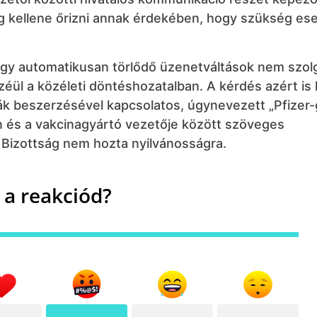
 kellene őrizni annak érdekében, hogy szükség es
vagy automatikusan törlődő üzenetváltások nem szol
ül a közéleti döntéshozatalban. A kérdés azért is 
ák beszerzésével kapcsolatos, úgynevezett „Pfizer-
n és a vakcinagyártó vezetője között szöveges
 Bizottság nem hozta nyilvánosságra.
 a reakciód?