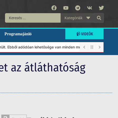
Kategóriák
📹 VIDEÓK
Programajánló
. Ebből adódóan lehetősége van minden munkánkat segíteni kívánó 
t az átláthatóság