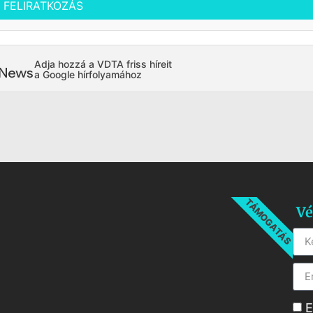
FELIRATKOZÁS
Adja hozzá a VDTA friss híreit
a Google hírfolyamához
TÁMOGATÁS
Vé
E