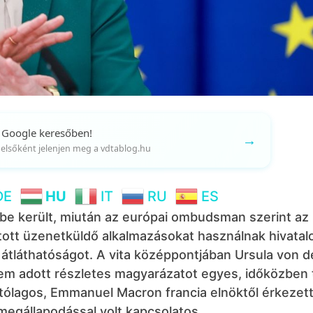
 Google keresőben!
→
gy elsőként jelenjen meg a vdtablog.hu
DE
HU
IT
RU
ES
ébe került, miután az európai ombudsman szerint az
tott üzenetküldő alkalmazásokat használnak hivatal
tláthatóságot. A vita középpontjában Ursula von d
 sem adott részletes magyarázatot egyes, időközben 
ítólagos, Emmanuel Macron francia elnöktől érkezet
egállapodással volt kapcsolatos.