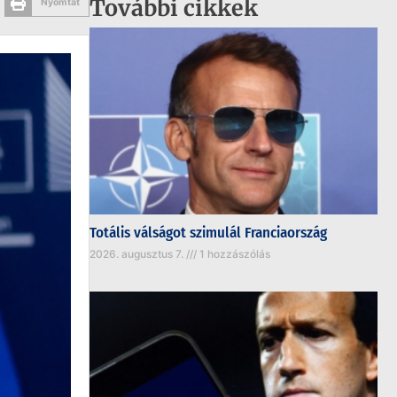
További cikkek
Nyomtat
Totális válságot szimulál Franciaország
2026. augusztus 7.
1 hozzászólás