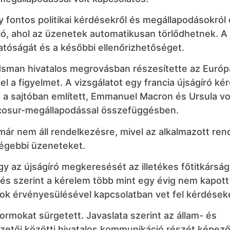
 fontos politikai kérdésekről és megállapodásokról 
ó, ahol az üzenetek automatikusan törlődhetnek. A 
hatóságát és a későbbi ellenőrizhetőséget.
sman hivatalos megrovásban részesítette az Európ
el a figyelmet. A vizsgálatot egy francia újságíró ké
gy, a sajtóban említett, Emmanuel Macron és Ursula v
rcosur-megállapodással összefüggésben.
 már nem áll rendelkezésre, mivel az alkalmazott ren
régebbi üzeneteket.
 az újságíró megkeresését az illetékes főtitkársá
és szerint a kérelem több mint egy évig nem kapott
lyok érvényesülésével kapcsolatban vet fel kérdések
mokat sürgetett. Javaslata szerint az állam- és
zetői közötti hivatalos kommunikáció részét képez