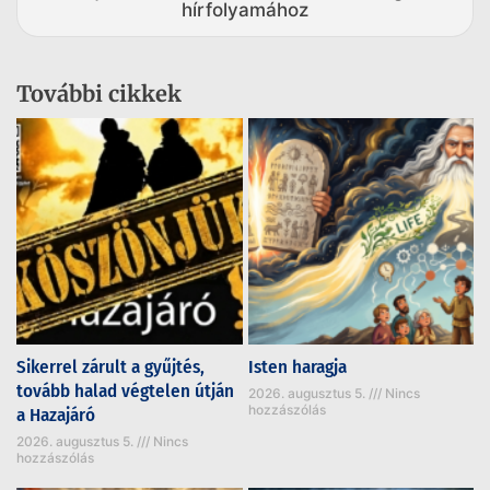
hírfolyamához
További cikkek
Sikerrel zárult a gyűjtés,
Isten haragja
tovább halad végtelen útján
2026. augusztus 5.
Nincs
hozzászólás
a Hazajáró
2026. augusztus 5.
Nincs
hozzászólás