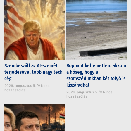
Szembeszáll az AI-szemét
Roppant kellemetlen: akkora
terjedésével több nagy tech
a hőség, hogy a
cég
szomszédunkban két folyó is
kiszáradhat
2026. augusztus 5.
Nincs
hozzászólás
2026. augusztus 5.
Nincs
hozzászólás