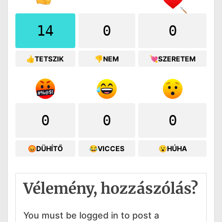
14
0
0
👍TETSZIK
👎NEM
💘SZERETEM
0
0
0
😡DÜHÍTŐ
😂VICCES
😮HÚHA
Vélemény, hozzászólás?
You must be logged in to post a