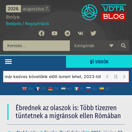
2026.
augusztus 7.
Ibolya
Belépés
/
Regisztráció
📹 VIDEÓK
már kedves követőink előtt ismert lehet, 2023-tól a Védett Társa
EN
FR
DE
HU
IT
RU
ES
Ébrednek az olaszok is: Több tízezren
tüntetnek a migránsok ellen Rómában