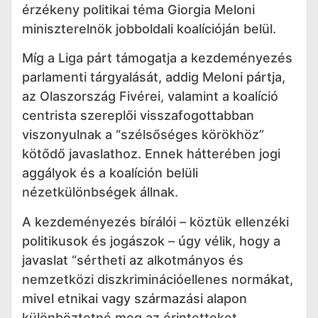
érzékeny politikai téma Giorgia Meloni
miniszterelnök jobboldali koalícióján belül.
Míg a Liga párt támogatja a kezdeményezés
parlamenti tárgyalását, addig Meloni pártja,
az Olaszország Fivérei, valamint a koalíció
centrista szereplői visszafogottabban
viszonyulnak a “szélsőséges körökhöz”
kötődő javaslathoz. Ennek hátterében jogi
aggályok és a koalíción belüli
nézetkülönbségek állnak.
A kezdeményezés bírálói – köztük ellenzéki
politikusok és jogászok – úgy vélik, hogy a
javaslat “sértheti az alkotmányos és
nemzetközi diszkriminációellenes normákat,
mivel etnikai vagy származási alapon
különböztetné meg az érintetteket,