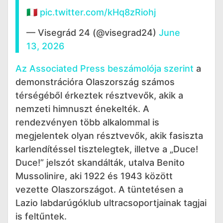
🇮🇹
pic.twitter.com/kHq8zRiohj
— Visegrád 24 (@visegrad24)
June
13, 2026
Az Associated Press beszámolója szerint
a
demonstrációra Olaszország számos
térségéből érkeztek résztvevők, akik a
nemzeti himnuszt énekelték. A
rendezvényen több alkalommal is
megjelentek olyan résztvevők, akik fasiszta
karlendítéssel tisztelegtek, illetve a „Duce!
Duce!” jelszót skandálták, utalva Benito
Mussolinire, aki 1922 és 1943 között
vezette Olaszországot. A tüntetésen a
Lazio labdarúgóklub ultracsoportjainak tagjai
is feltűntek.