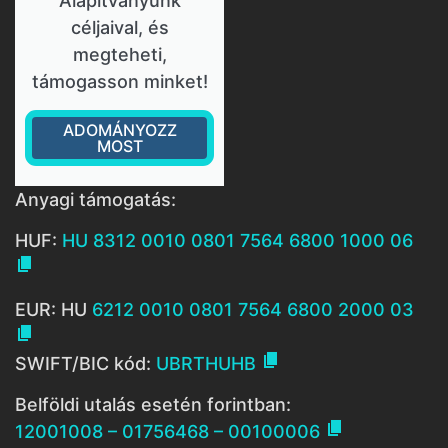
Alapítványunk
céljaival, és
megteheti,
támogasson minket!
ADOMÁNYOZZ
MOST
Anyagi támogatás:
HUF:
HU 8312 0010 0801 7564 6800 1000 06

EUR: HU
6212 0010 0801 7564 6800 2000 03


SWIFT/BIC kód:
UBRTHUHB
Belföldi utalás esetén forintban:

12001008 – 01756468 – 00100006