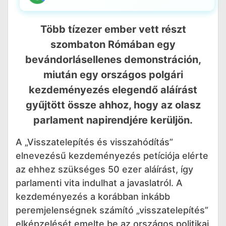
Több tízezer ember vett részt
szombaton Rómában egy
bevándorlásellenes demonstráción,
miután egy országos polgári
kezdeményezés elegendő aláírást
gyűjtött össze ahhoz, hogy az olasz
parlament napirendjére kerüljön.
A „Visszatelepítés és visszahódítás”
elnevezésű kezdeményezés petíciója elérte
az ehhez szükséges 50 ezer aláírást, így
parlamenti vita indulhat a javaslatról. A
kezdeményezés a korábban inkább
peremjelenségnek számító „visszatelepítés”
elképzelését emelte be az országos politikai