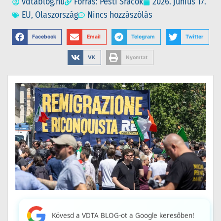
vdtablog.hu
Forrás: Pesti Srácok
2026. június 17.
EU
,
Olaszország
Nincs hozzászólás
Facebook
Email
Telegram
Twitter
VK
Nyomtat
Kövesd a VDTA BLOG-ot a Google keresőben!