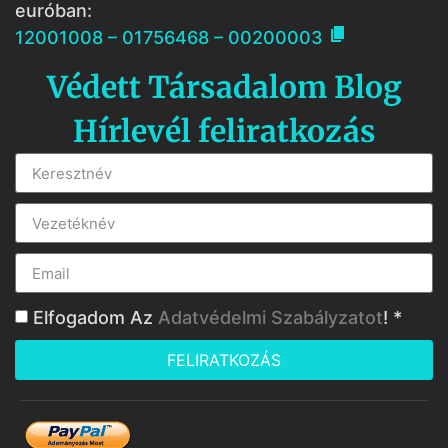
euróban:

12001008 – 01756468 – 00200003
Védett Társadalom Blog
Hírlevél feliratkozás
Elfogadom Az
Adatvédelmi Szabályzatot
! *
FELIRATKOZÁS