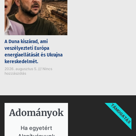
A Duna kiszárad, ami
veszélyezteti Európa
energiaellátását és Ukrajna
kereskedelmét.
2026. augusztus 5.
Nincs
hozzászólás
TÁMOGATÁS
Adományok​
Ha egyetért