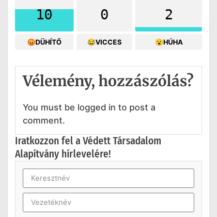
10
0
2
😡DÜHÍTŐ
😂VICCES
😮HÚHA
Vélemény, hozzászólás?
You must be logged in to post a
comment.
Iratkozzon fel a Védett Társadalom
Alapítvány hírlevelére!