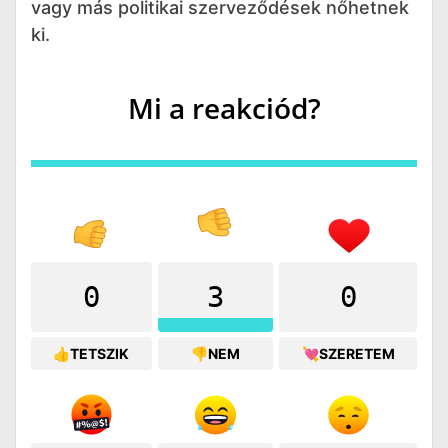
vagy más politikai szerveződések nőhetnek
ki.
Mi a reakciód?
0
3
0
👍TETSZIK
👎NEM
💘SZERETEM