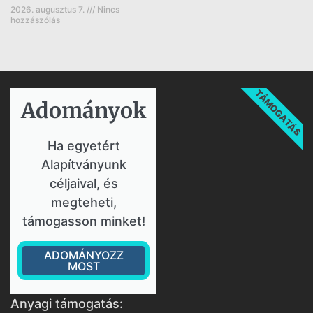
2026. augusztus 7.
Nincs
hozzászólás
TÁMOGATÁS
Adományok​
Ha egyetért
Alapítványunk
céljaival, és
megteheti,
támogasson minket!
ADOMÁNYOZZ
MOST
Anyagi támogatás: