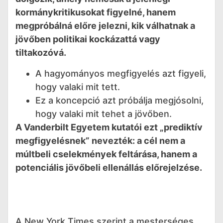
kormánykritikusokat figyelné, hanem
megpróbálná előre jelezni, kik válhatnak a
jövőben politikai kockázattá vagy
tiltakozóvá.
A hagyományos megfigyelés azt figyeli,
hogy valaki mit tett.
Ez a koncepció azt próbálja megjósolni,
hogy valaki mit tehet a jövőben.
A Vanderbilt Egyetem kutatói ezt „prediktív
megfigyelésnek” nevezték: a cél nem a
múltbeli cselekmények feltárása, hanem a
potenciális jövőbeli ellenállás előrejelzése.
A New York Times szerint a mesterséges