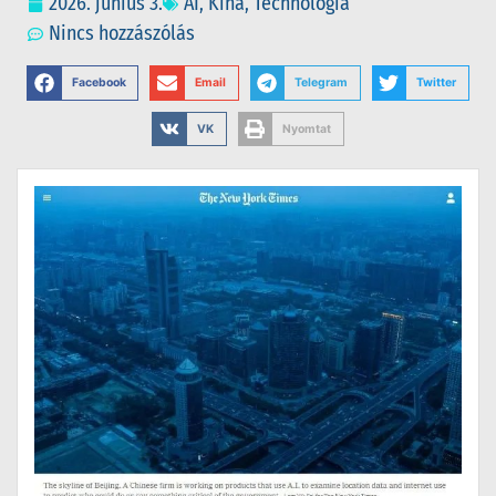
2026. június 3.
AI
,
Kina
,
Technológia
Nincs hozzászólás
Facebook
Email
Telegram
Twitter
VK
Nyomtat