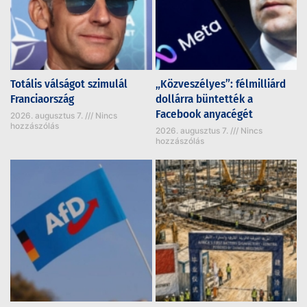
Totális válságot szimulál
„Közveszélyes”: félmilliárd
Franciaország
dollárra büntették a
Facebook anyacégét
2026. augusztus 7.
Nincs
hozzászólás
2026. augusztus 7.
Nincs
hozzászólás