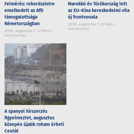
Felmérés: rekordszintre
Marokkó és Törökország lett
emelkedett az AfD
az EU–Kína kereskedelmi vita
támogatottsága
új frontvonala
Németországban
2026. augusztus 7.
Nincs
hozzászólás
2026. augusztus 7.
Nincs
hozzászólás
A spanyol hírszerzés
figyelmeztet, augusztus
közepén újabb roham érheti
Ceutát