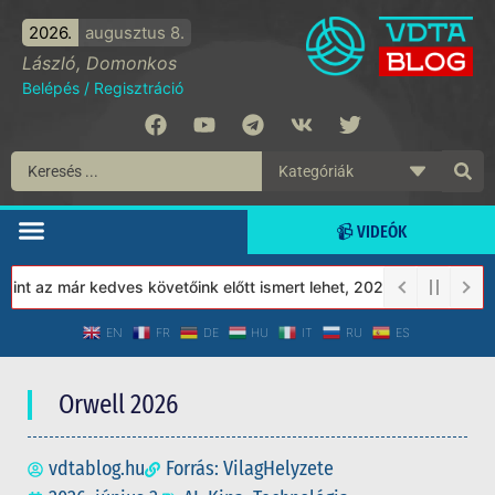
2026.
augusztus 8.
László, Domonkos
Belépés
/
Regisztráció
📹 VIDEÓK
az már kedves követőink előtt ismert lehet, 2023-tól a Védett Tá
EN
FR
DE
HU
IT
RU
ES
Orwell 2026
vdtablog.hu
Forrás: VilagHelyzete