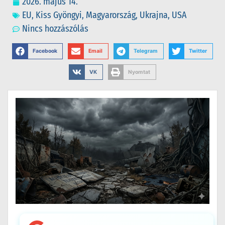
2026. május 14.
EU
,
Kiss Gyöngyi
,
Magyarország
,
Ukrajna
,
USA
Nincs hozzászólás
Facebook
Email
Telegram
Twitter
VK
Nyomtat