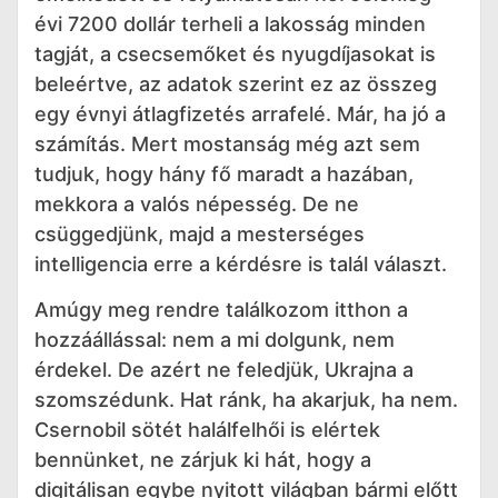
évi 7200 dollár terheli a lakosság minden
tagját, a csecsemőket és nyugdíjasokat is
beleértve, az adatok szerint ez az összeg
egy évnyi átlagfizetés arrafelé. Már, ha jó a
számítás. Mert mostanság még azt sem
tudjuk, hogy hány fő maradt a hazában,
mekkora a valós népesség. De ne
csüggedjünk, majd a mesterséges
intelligencia erre a kérdésre is talál választ.
Amúgy meg rendre találkozom itthon a
hozzáállással: nem a mi dolgunk, nem
érdekel. De azért ne feledjük, Ukrajna a
szomszédunk. Hat ránk, ha akarjuk, ha nem.
Csernobil sötét halálfelhői is elértek
bennünket, ne zárjuk ki hát, hogy a
digitálisan egybe nyitott világban bármi előtt