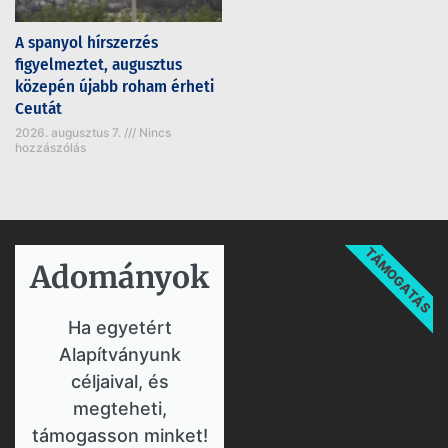
A spanyol hírszerzés
figyelmeztet, augusztus
közepén újabb roham érheti
Ceutát
2026. augusztus 7.
Nincs
hozzászólás
TÁMOGATÁS
Adományok​
Ha egyetért
Alapítványunk
céljaival, és
megteheti,
támogasson minket!