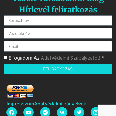
Hírlevél feliratkozás
Elfogadom Az
Adatvédelmi Szabályzatot
! *
FELIRATKOZÁS
Impresszum
Adatvédelmi irányelvek