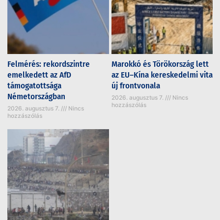
Felmérés: rekordszintre
Marokkó és Törökország lett
emelkedett az AfD
az EU–Kína kereskedelmi vita
támogatottsága
új frontvonala
Németországban
2026. augusztus 7.
Nincs
hozzászólás
2026. augusztus 7.
Nincs
hozzászólás