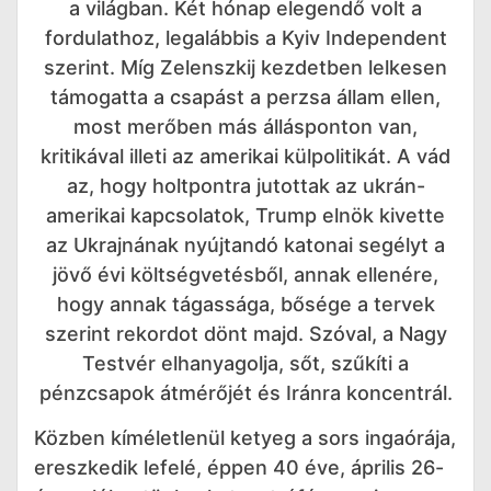
a világban. Két hónap elegendő volt a
fordulathoz, legalábbis a Kyiv Independent
szerint. Míg Zelenszkij kezdetben lelkesen
támogatta a csapást a perzsa állam ellen,
most merőben más állásponton van,
kritikával illeti az amerikai külpolitikát. A vád
az, hogy holtpontra jutottak az ukrán-
amerikai kapcsolatok, Trump elnök kivette
az Ukrajnának nyújtandó katonai segélyt a
jövő évi költségvetésből, annak ellenére,
hogy annak tágassága, bősége a tervek
szerint rekordot dönt majd. Szóval, a Nagy
Testvér elhanyagolja, sőt, szűkíti a
pénzcsapok átmérőjét és Iránra koncentrál.
Közben kíméletlenül ketyeg a sors ingaórája,
ereszkedik lefelé, éppen 40 éve, április 26-