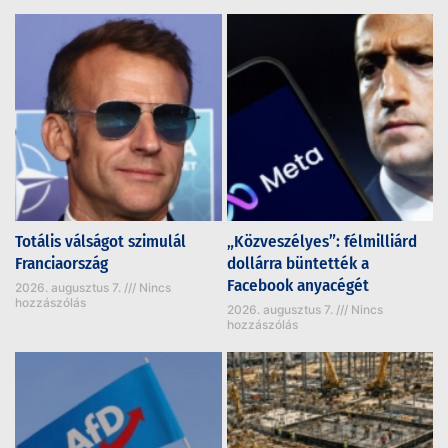
Totális válságot szimulál
„Közveszélyes”: félmilliárd
Franciaország
dollárra büntették a
Facebook anyacégét
2026. augusztus 7.
Nincs
hozzászólás
2026. augusztus 7.
Nincs
hozzászólás