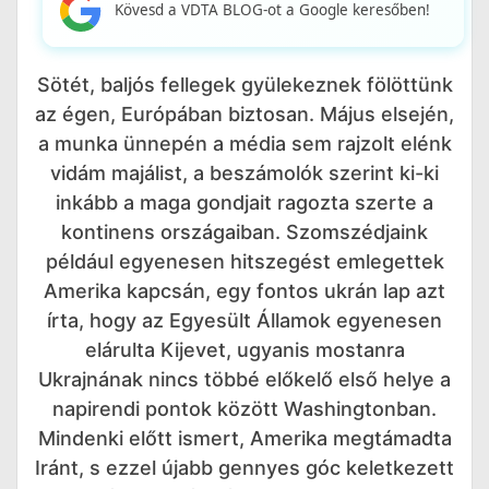
Kövesd a VDTA BLOG-ot a Google keresőben!
Sötét, baljós fellegek gyülekeznek fölöttünk
az égen, Európában biztosan. Május elsején,
a munka ünnepén a média sem rajzolt elénk
vidám majálist, a beszámolók szerint ki-ki
inkább a maga gondjait ragozta szerte a
kontinens országaiban. Szomszédjaink
például egyenesen hitszegést emlegettek
Amerika kapcsán, egy fontos ukrán lap azt
írta, hogy az Egyesült Államok egyenesen
elárulta Kijevet, ugyanis mostanra
Ukrajnának nincs többé előkelő első helye a
napirendi pontok között Washingtonban.
Mindenki előtt ismert, Amerika megtámadta
Iránt, s ezzel újabb gennyes góc keletkezett