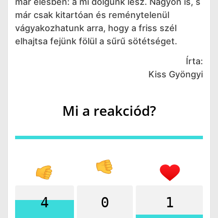
már élesben: a mi dolgunk lesz. Nagyon is, s
már csak kitartóan és reménytelenül
vágyakozhatunk arra, hogy a friss szél
elhajtsa fejünk fölül a sűrű sötétséget.
Írta:
Kiss Gyöngyi
Mi a reakciód?
4
0
1