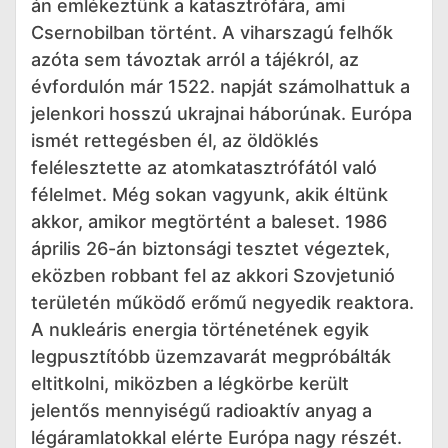
án emlékeztünk a katasztrófára, ami
Csernobilban történt. A viharszagú felhők
azóta sem távoztak arról a tájékról, az
évfordulón már 1522. napját számolhattuk a
jelenkori hosszú ukrajnai háborúnak. Európa
ismét rettegésben él, az öldöklés
felélesztette az atomkatasztrófától való
félelmet. Még sokan vagyunk, akik éltünk
akkor, amikor megtörtént a baleset. 1986
április 26-án biztonsági tesztet végeztek,
eközben robbant fel az akkori Szovjetunió
területén működő erőmű negyedik reaktora.
A nukleáris energia történetének egyik
legpusztítóbb üzemzavarát megpróbálták
eltitkolni, miközben a légkörbe került
jelentős mennyiségű radioaktív anyag a
légáramlatokkal elérte Európa nagy részét.