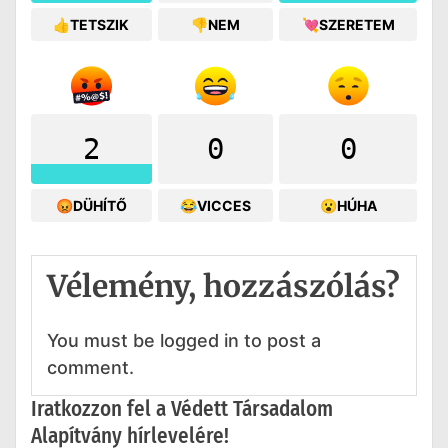
👍TETSZIK
👎NEM
💘SZERETEM
2
0
0
😡DÜHÍTŐ
😂VICCES
😮HÚHA
Vélemény, hozzászólás?
You must be logged in to post a
comment.
Iratkozzon fel a Védett Társadalom
Alapítvány hírlevelére!