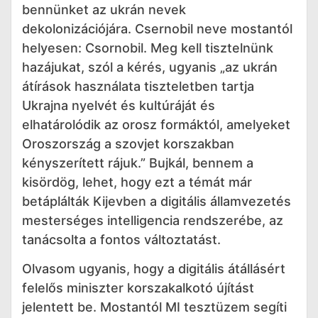
bennünket az ukrán nevek
dekolonizációjára. Csernobil neve mostantól
helyesen: Csornobil. Meg kell tisztelnünk
hazájukat, szól a kérés, ugyanis „az ukrán
átírások használata tiszteletben tartja
Ukrajna nyelvét és kultúráját és
elhatárolódik az orosz formáktól, amelyeket
Oroszország a szovjet korszakban
kényszerített rájuk.” Bujkál, bennem a
kisördög, lehet, hogy ezt a témát már
betáplálták Kijevben a digitális államvezetés
mesterséges intelligencia rendszerébe, az
tanácsolta a fontos változtatást.
Olvasom ugyanis, hogy a digitális átállásért
felelős miniszter korszakalkotó újítást
jelentett be. Mostantól MI tesztüzem segíti