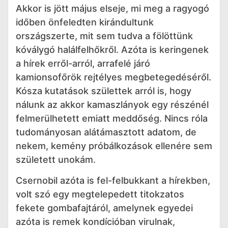
Akkor is jött május elseje, mi meg a ragyogó
időben önfeledten kirándultunk
országszerte, mit sem tudva a fölöttünk
kóválygó halálfelhőkről. Azóta is keringenek
a hírek erről-arról, arrafelé járó
kamionsofőrök rejtélyes megbetegedéséről.
Kósza kutatások születtek arról is, hogy
nálunk az akkor kamaszlányok egy részénél
felmerülhetett emiatt meddőség. Nincs róla
tudományosan alátámasztott adatom, de
nekem, kemény próbálkozások ellenére sem
született unokám.
Csernobil azóta is fel-felbukkant a hírekben,
volt szó egy megtelepedett titokzatos
fekete gombafajtáról, amelynek egyedei
azóta is remek kondícióban virulnak,