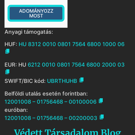
ADOMÁNYOZZ
MOST
Anyagi támogatás:
HUF:
HU 8312 0010 0801 7564 6800 1000 06

EUR: HU
6212 0010 0801 7564 6800 2000 03


SWIFT/BIC kód:
UBRTHUHB
Belföldi utalás esetén forintban:

12001008 – 01756468 – 00100006
euróban:

12001008 – 01756468 – 00200003
Védett Társadalom Blog