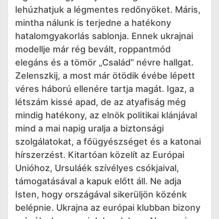
lehúzhatjuk a légmentes redőnyöket. Máris,
mintha nálunk is terjedne a hatékony
hatalomgyakorlás sablonja. Ennek ukrajnai
modellje már rég bevált, roppantmód
elegáns és a tömör „Család” névre hallgat.
Zelenszkij, a most már ötödik évébe lépett
véres háború ellenére tartja magát. Igaz, a
létszám kissé apad, de az atyafiság még
mindig hatékony, az elnök politikai klánjával
mind a mai napig uralja a biztonsági
szolgálatokat, a főügyészséget és a katonai
hírszerzést. Kitartóan közelít az Európai
Unióhoz, Ursuláék szívélyes csókjaival,
támogatásával a kapuk előtt áll. Ne adja
Isten, hogy országával sikerüljön közénk
belépnie. Ukrajna az európai klubban bizony