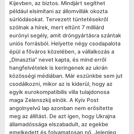
Kijevben, az biztos. Mindjárt segíthet
például elsimítani az állomvillák okozta
súrlódásokat. Tervezett tüntetésekről
szólnak a hírek, mert eltűnt 7 milliárd
eurónyi segély, amit dróngyártásra szántak
uniós forrásból. Helyette négy csodapalota
épül a főváros közelében, a vállalkozás a
„Dinasztia” nevet kapta, és mind erről
hangfelvételek is keringenek az ukrán
közösségi médiában. Már eszünkbe sem jut
csodálkozni, mikor az is kiderül, hogy az
egyik eurokompatibilis villa tulajdonosa
maga Zelenszkij elnök. A Kyiv Post
angolnyelvű lap azonban nem erősítette
meg az állítást. De azt igen, hogy Ukrajna
államadóssága elszabadult, az egekbe
emelkedett és folyamatosan nő. Jelenleg