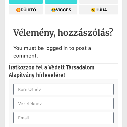
😡DÜHÍTŐ
😂VICCES
😮HÚHA
Vélemény, hozzászólás?
You must be logged in to post a
comment.
Iratkozzon fel a Védett Társadalom
Alapítvány hírlevelére!