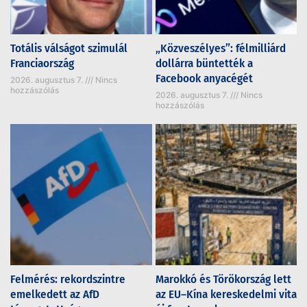
Totális válságot szimulál
„Közveszélyes”: félmilliárd
Franciaország
dollárra büntették a
Facebook anyacégét
2026. augusztus 7.
Nincs
hozzászólás
2026. augusztus 7.
Nincs
hozzászólás
Felmérés: rekordszintre
Marokkó és Törökország lett
emelkedett az AfD
az EU–Kína kereskedelmi vita