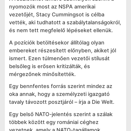
nyomozók most az NSPA amerikai
vezetőjét, Stacy Cummingsot is célba
vették, aki tudhatott a szabálytalanságokról,
és nem tett megfelelő lépéseket ellenük.
A pozíciók betöltésekor állítólag olyan
embereket részesített előnyben, akiket jól
ismert. Ezen túlmenően vezetői stílusát
belsőleg is erősen kritizálták, és
mérgezőnek minősítették.
Egy bennfentes forrás szerint mindez az
oka annak, hogy a személyzeti igazgató
tavaly távozott posztjáról – írja a Die Welt.
Egy belső NATO-jelentés szerint a szálak
többek között egy romániai céghez
vezetnek, amely a NATO-tagállamok