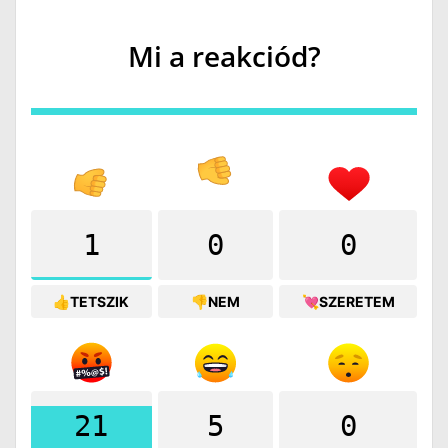
Mi a reakciód?
1
0
0
👍TETSZIK
👎NEM
💘SZERETEM
21
5
0