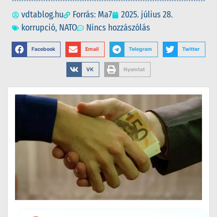
vdtablog.hu
Forrás: Ma7
2025. július 28.
korrupció
,
NATO
Nincs hozzászólás
Facebook
Email
Telegram
Twitter
VK
Nyomtat