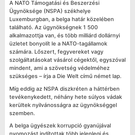
A NATO Támogatási és Beszerzési
Ügynöksége (NSPA) székhelye
Luxemburgban, a belga határ közelében
található. Az ügynökségnek 1 500
alkalmazottja van, és több milliárd dollárnyi
üzletet bonyolít le a NATO-tagállamok
számára. Lőszert, fegyvereket vagy
szolgáltatásokat vásárol cégektől, egyszóval
mindent, ami a szövetség védelméhez
szükséges – írja a Die Welt című német lap.
Míg eddig az NSPA diszkréten a háttérben
tevékenykedett, néhány hete súlyos vádak
kerültek nyilvánosságra az ügynökséggel
szemben.
A belga ügyészek korrupció gyanújával
nyomozást indítottak több jelenlegi és