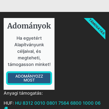
TÁMOGATÁS
Adományok​
Ha egyetért
Alapítványunk
céljaival, és
megteheti,
támogasson minket!
ADOMÁNYOZZ
MOST
Anyagi támogatás:
HUF:
HU 8312 0010 0801 7564 6800 1000 06
