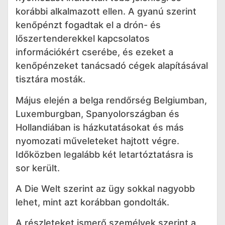
korábbi alkalmazott ellen. A gyanú szerint
kenőpénzt fogadtak el a drón- és
lőszertenderekkel kapcsolatos
információkért cserébe, és ezeket a
kenőpénzeket tanácsadó cégek alapításával
tisztára mosták.
Május elején a belga rendőrség Belgiumban,
Luxemburgban, Spanyolországban és
Hollandiában is házkutatásokat és más
nyomozati műveleteket hajtott végre.
Időközben legalább két letartóztatásra is
sor került.
A Die Welt szerint az ügy sokkal nagyobb
lehet, mint azt korábban gondolták.
A részleteket ismerő személyek szerint a