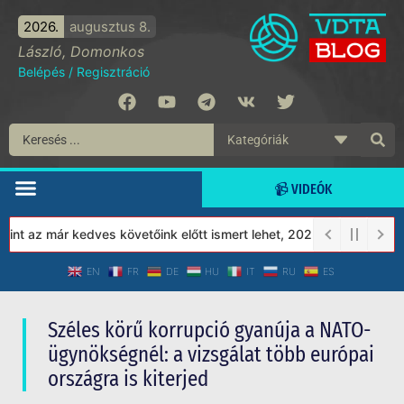
2026.
augusztus 8.
László, Domonkos
Belépés
/
Regisztráció
📹 VIDEÓK
az már kedves követőink előtt ismert lehet, 2023-tól a Védett Tá
EN
FR
DE
HU
IT
RU
ES
Széles körű korrupció gyanúja a NATO-
ügynökségnél: a vizsgálat több európai
országra is kiterjed