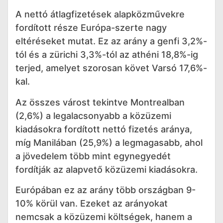
A nettó átlagfizetések alapközművekre
fordított része Európa-szerte nagy
eltéréseket mutat. Ez az arány a genfi 3,2%-
tól és a zürichi 3,3%-tól az athéni 18,8%-ig
terjed, amelyet szorosan követ Varsó 17,6%-
kal.
Az összes várost tekintve Montrealban
(2,6%) a legalacsonyabb a közüzemi
kiadásokra fordított nettó fizetés aránya,
míg Manilában (25,9%) a legmagasabb, ahol
a jövedelem több mint egynegyedét
fordítják az alapvető közüzemi kiadásokra.
Európában ez az arány több országban 9-
10% körül van. Ezeket az arányokat
nemcsak a közüzemi költségek, hanem a