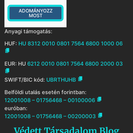
ADOMÁNYOZZ
MOST
Anyagi támogatás:
HUF:
HU 8312 0010 0801 7564 6800 1000 06

EUR: HU
6212 0010 0801 7564 6800 2000 03


SWIFT/BIC kód:
UBRTHUHB
Belföldi utalás esetén forintban:

12001008 – 01756468 – 00100006
euróban:

12001008 – 01756468 – 00200003
Védett Társadalom Blog