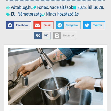
vdtablog.hu
Forrás: VadHajtások
2025. július 28.
EU
,
Németország
Nincs hozzászólás
Facebook
Email
Telegram
Twitter
VK
Nyomtat