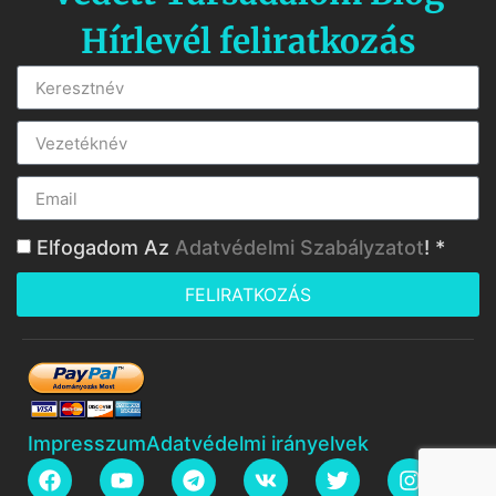
Hírlevél feliratkozás
Elfogadom Az
Adatvédelmi Szabályzatot
! *
FELIRATKOZÁS
Impresszum
Adatvédelmi irányelvek