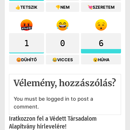
👍TETSZIK
👎NEM
💘SZERETEM
1
0
6
😡DÜHÍTŐ
😂VICCES
😮HÚHA
Vélemény, hozzászólás?
You must be logged in to post a
comment.
Iratkozzon fel a Védett Társadalom
Alapítvány hírlevelére!