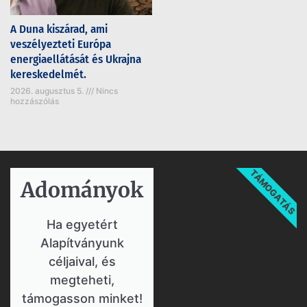
A Duna kiszárad, ami
veszélyezteti Európa
energiaellátását és Ukrajna
kereskedelmét.
2026. augusztus 5.
Nincs
hozzászólás
TÁMOGATÁS
Adományok​
Ha egyetért
Alapítványunk
céljaival, és
megteheti,
támogasson minket!