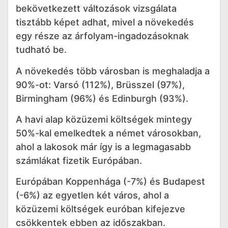
bekövetkezett változások vizsgálata
tisztább képet adhat, mivel a növekedés
egy része az árfolyam-ingadozásoknak
tudható be.
A növekedés több városban is meghaladja a
90%-ot: Varsó (112%), Brüsszel (97%),
Birmingham (96%) és Edinburgh (93%).
A havi alap közüzemi költségek mintegy
50%-kal emelkedtek a német városokban,
ahol a lakosok már így is a legmagasabb
számlákat fizetik Európában.
Európában Koppenhága (-7%) és Budapest
(-6%) az egyetlen két város, ahol a
közüzemi költségek euróban kifejezve
csökkentek ebben az időszakban.