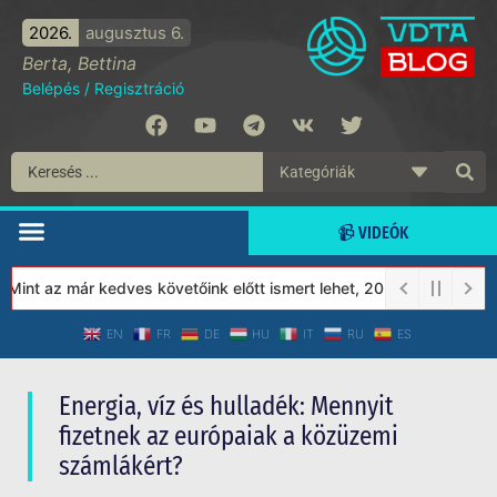
2026.
augusztus 6.
Berta, Bettina
Belépés
/
Regisztráció
📹 VIDEÓK
 az már kedves követőink előtt ismert lehet, 2023-tól a Védett T
EN
FR
DE
HU
IT
RU
ES
Energia, víz és hulladék: Mennyit
fizetnek az európaiak a közüzemi
számlákért?