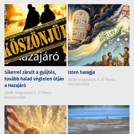
Sikerrel zárult a gyűjtés,
Isten haragja
tovább halad végtelen útján
2026. augusztus 5.
Nincs
hozzászólás
a Hazajáró
2026. augusztus 5.
Nincs
hozzászólás