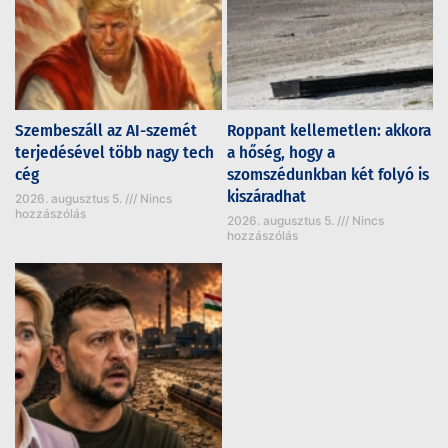
Szembeszáll az AI-szemét
Roppant kellemetlen: akkora
terjedésével több nagy tech
a hőség, hogy a
cég
szomszédunkban két folyó is
kiszáradhat
2026. augusztus 5.
Nincs
hozzászólás
2026. augusztus 5.
Nincs
hozzászólás