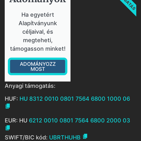
Ha egyetért
Alapítványunk
céljaival, és
megteheti,
támogasson minket!
ADOMÁNYOZZ
MOST
Anyagi támogatás:
HUF:
HU 8312 0010 0801 7564 6800 1000 06

EUR: HU
6212 0010 0801 7564 6800 2000 03


SWIFT/BIC kód:
UBRTHUHB