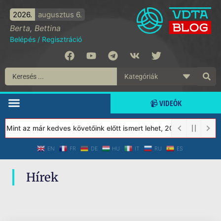
2026.
augusztus 6.
Berta, Bettina
Belépés
/
Regisztráció
📹 VIDEÓK
 Mint az már kedves követőink előtt ismert lehet, 2023-tól a Véd
EN
FR
DE
HU
IT
RU
ES
Hírek