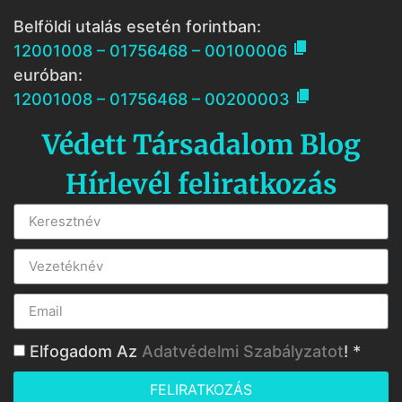
Belföldi utalás esetén forintban:

12001008 – 01756468 – 00100006
euróban:

12001008 – 01756468 – 00200003
Védett Társadalom Blog
Hírlevél feliratkozás
Elfogadom Az
Adatvédelmi Szabályzatot
! *
FELIRATKOZÁS