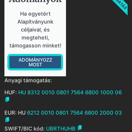
Ha egyetért
Alapítványunk
céljaival, és
megteheti,
támogasson minket!
ADOMÁNYOZZ
MOST
Anyagi támogatás:
HUF:
HU 8312 0010 0801 7564 6800 1000 06

EUR: HU
6212 0010 0801 7564 6800 2000 03


SWIFT/BIC kód:
UBRTHUHB