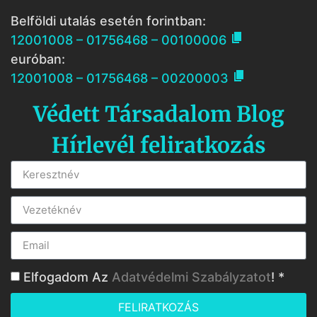
Belföldi utalás esetén forintban:

12001008 – 01756468 – 00100006
euróban:

12001008 – 01756468 – 00200003
Védett Társadalom Blog
Hírlevél feliratkozás
Elfogadom Az
Adatvédelmi Szabályzatot
! *
FELIRATKOZÁS