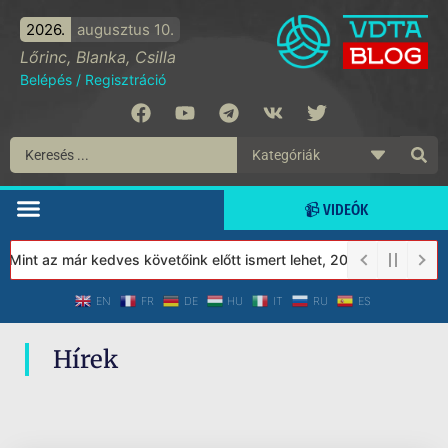
2026.
augusztus 10.
Lőrinc, Blanka, Csilla
Belépés
/
Regisztráció
📹 VIDEÓK
 Mint az már kedves követőink előtt ismert lehet, 2023-tól a Véd
EN
FR
DE
HU
IT
RU
ES
Hírek