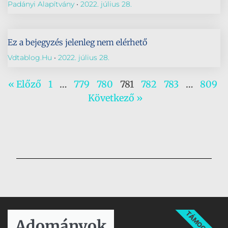
Padányi Alapítvány
2022. július 28.
Ez a bejegyzés jelenleg nem elérhető
Vdtablog.hu
2022. július 28.
« Előző
1
…
779
780
781
782
783
…
809
Következő »
TÁMOGATÁS
Adományok​