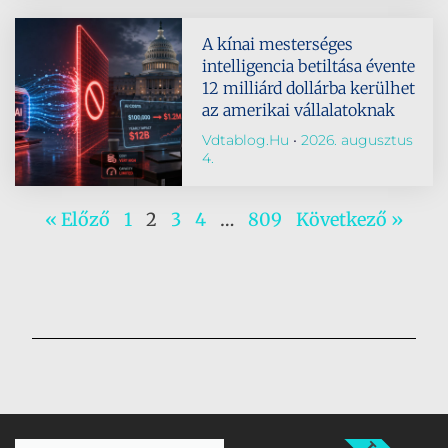
A kínai mesterséges
intelligencia betiltása évente
12 milliárd dollárba kerülhet
az amerikai vállalatoknak
Vdtablog.hu
2026. augusztus
4.
« Előző
1
2
3
4
…
809
Következő »