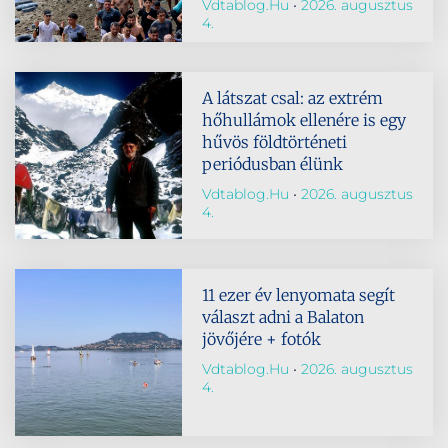
Vdtablog.hu
2026. augusztus
4.
A látszat csal: az extrém
hőhullámok ellenére is egy
hűvös földtörténeti
periódusban élünk
Vdtablog.hu
2026. augusztus
4.
11 ezer év lenyomata segít
választ adni a Balaton
jövőjére + fotók
Vdtablog.hu
2026. augusztus
4.