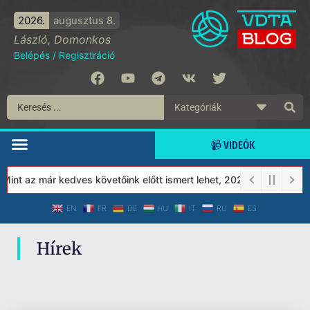
2026.
augusztus 8.
László, Domonkos
Belépés
/
Regisztráció
📹 VIDEÓK
int az már kedves követőink előtt ismert lehet, 2023-tól a Védett
EN
FR
DE
HU
IT
RU
ES
Hírek