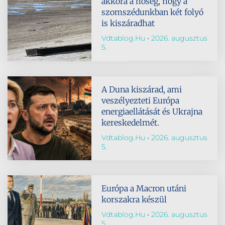
akkora a hőség, hogy a
szomszédunkban két folyó
is kiszáradhat
Vdtablog.hu
2026. augusztus
5.
A Duna kiszárad, ami
veszélyezteti Európa
energiaellátását és Ukrajna
kereskedelmét.
Vdtablog.hu
2026. augusztus
5.
Európa a Macron utáni
korszakra készül
Vdtablog.hu
2026. augusztus
5.