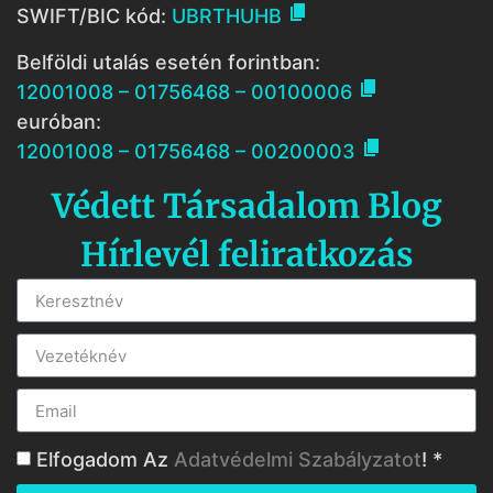

SWIFT/BIC kód:
UBRTHUHB
Belföldi utalás esetén forintban:

12001008 – 01756468 – 00100006
euróban:

12001008 – 01756468 – 00200003
Védett Társadalom Blog
Hírlevél feliratkozás
Elfogadom Az
Adatvédelmi Szabályzatot
! *