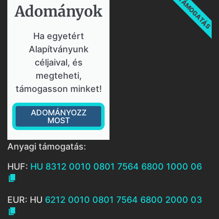
TÁMOGATÁS
Adományok​
Ha egyetért
Alapítványunk
céljaival, és
megteheti,
támogasson minket!
ADOMÁNYOZZ
MOST
Anyagi támogatás:
HUF:
HU 8312 0010 0801 7564 6800 1000 06

EUR: HU
6212 0010 0801 7564 6800 2000 03
