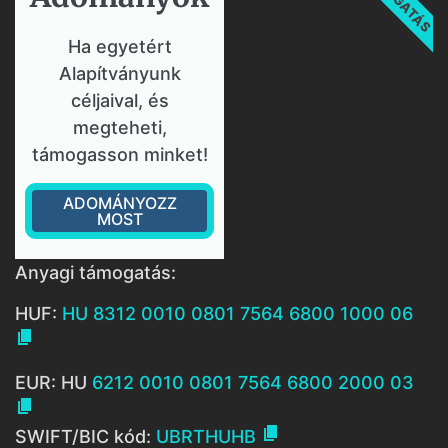
Ha egyetért
Alapítványunk
céljaival, és
megteheti,
támogasson minket!
ADOMÁNYOZZ
MOST
Anyagi támogatás:
HUF:
HU 8312 0010 0801 7564 6800 1000 06

EUR: HU
6212 0010 0801 7564 6800 2000 03


SWIFT/BIC kód:
UBRTHUHB