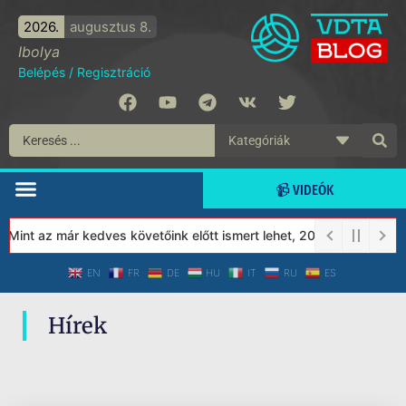
2026.
augusztus 8.
Ibolya
Belépés
/
Regisztráció
📹 VIDEÓK
 Mint az már kedves követőink előtt ismert lehet, 2023-tól a Véd
EN
FR
DE
HU
IT
RU
ES
Hírek