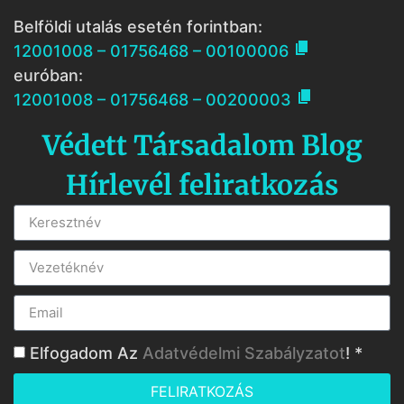
Belföldi utalás esetén forintban:

12001008 – 01756468 – 00100006
euróban:

12001008 – 01756468 – 00200003
Védett Társadalom Blog
Hírlevél feliratkozás
Elfogadom Az
Adatvédelmi Szabályzatot
! *
FELIRATKOZÁS