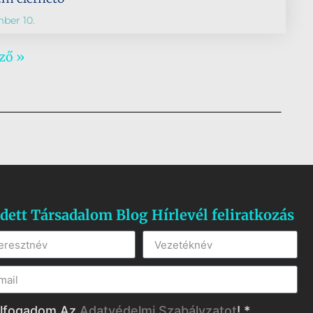
ber 10.
ző »
dett Társadalom Blog Hírlevél feliratkozás
lfogadom Az
Adatvédelmi Szabályzatot
! *