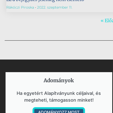
Rákóczi Piroska
2022. szeptember 11.
« Elő
Adományok​
Ha egyetért Alapítványunk céljaival, és
megteheti, támogasson minket!
ADOMÁNYOZZ MOST