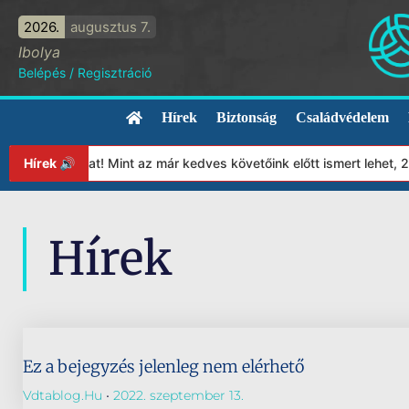
2026.
augusztus 7.
Ibolya
Belépés
/
Regisztráció
Hírek
Biztonság
Családvédelem
apítványunkat! Mint az már kedves követőink előtt ismert lehet, 
Hírek 🔊
Hírek
Ez a bejegyzés jelenleg nem elérhető
Vdtablog.hu
2022. szeptember 13.