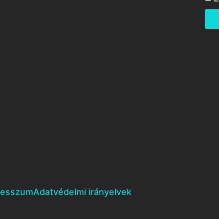
resszum
Adatvédelmi irányelvek