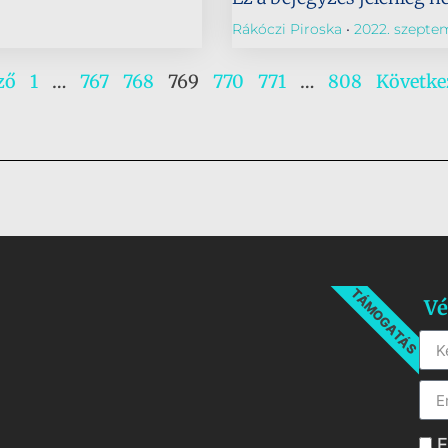
Rákóczi Piroska
2022. szeptem
ző
1
…
767
768
769
770
771
…
808
Követke
TÁMOGATÁS
Vé
E