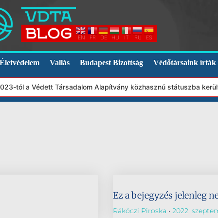
EN
FR
DE
HU
IT
RU
ES
Életvédelem
Vallás
Budapest Bizottság
Védőtársaink írták
2023-tól a Védett Társadalom Alapítvány közhasznú státuszba kerü
Ez a bejegyzés jelenleg n
Rákóczi Piroska
2022. szeptem