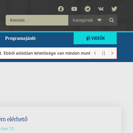
Kategóriák
📹 VIDEÓK
Programajánló
lt. Ebből adódóan lehetősége van minden munkánkat segíteni kíván
em elérhető
ber 13.