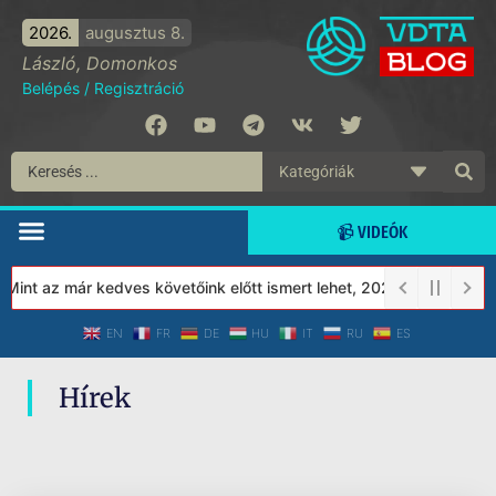
2026.
augusztus 8.
László, Domonkos
Belépés
/
Regisztráció
📹 VIDEÓK
 Mint az már kedves követőink előtt ismert lehet, 2023-tól a Véde
EN
FR
DE
HU
IT
RU
ES
Hírek