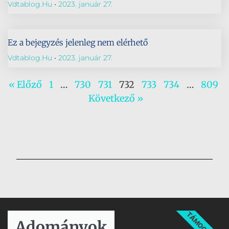
Vdtablog.hu
2023. január 27.
Ez a bejegyzés jelenleg nem elérhető
Vdtablog.hu
2023. január 27.
« Előző
1
…
730
731
732
733
734
…
809
Következő »
TÁMOGATÁS
Adományok​