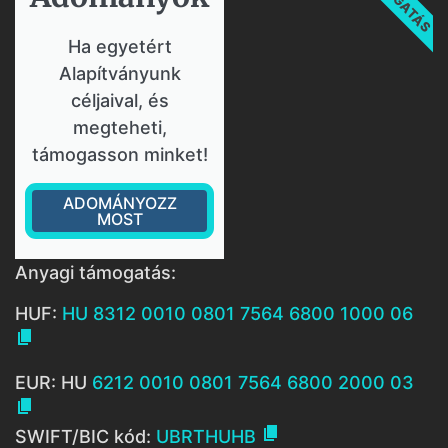
Ha egyetért
Alapítványunk
céljaival, és
megteheti,
támogasson minket!
ADOMÁNYOZZ
MOST
Anyagi támogatás:
HUF:
HU 8312 0010 0801 7564 6800 1000 06

EUR: HU
6212 0010 0801 7564 6800 2000 03


SWIFT/BIC kód:
UBRTHUHB