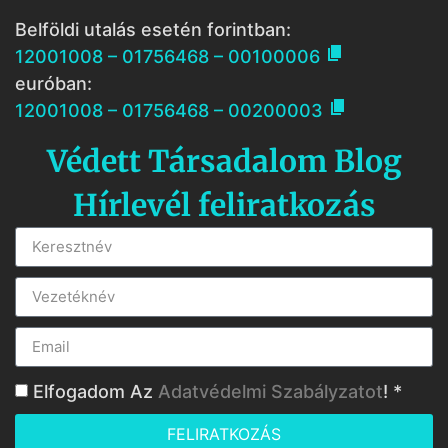
Belföldi utalás esetén forintban:

12001008 – 01756468 – 00100006
euróban:

12001008 – 01756468 – 00200003
Védett Társadalom Blog
Hírlevél feliratkozás
Elfogadom Az
Adatvédelmi Szabályzatot
! *
FELIRATKOZÁS