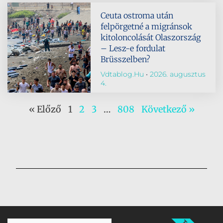
Ceuta ostroma után
felpörgetné a migránsok
kitoloncolását Olaszország
– Lesz-e fordulat
Brüsszelben?
Vdtablog.hu
2026. augusztus
4.
« Előző
1
2
3
…
808
Következő »