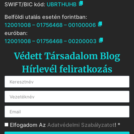

SWIFT/BIC kód:
UBRTHUHB
Belföldi utalás esetén forintban:

12001008 – 01756468 – 00100006
euróban:

12001008 – 01756468 – 00200003
Védett Társadalom Blog
Hírlevél feliratkozás
Elfogadom Az
Adatvédelmi Szabályzatot
! *