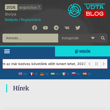
2026.
augusztus 7.
Ibolya
Belépés
/
Regisztráció
📹 VIDEÓK
t az már kedves követőink előtt ismert lehet, 2023-tól a Védett 
EN
FR
DE
HU
IT
RU
ES
Hírek