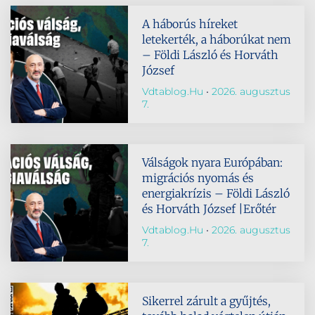
A háborús híreket
letekerték, a háborúkat nem
– Földi László és Horváth
József
Vdtablog.hu
2026. augusztus
7.
Válságok nyara Európában:
migrációs nyomás és
energiakrízis – Földi László
és Horváth József |Erőtér
Vdtablog.hu
2026. augusztus
7.
Sikerrel zárult a gyűjtés,