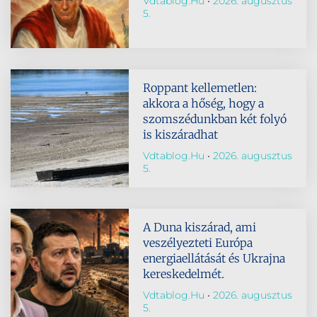
Vdtablog.hu
2026. augusztus
5.
Roppant kellemetlen:
akkora a hőség, hogy a
szomszédunkban két folyó
is kiszáradhat
Vdtablog.hu
2026. augusztus
5.
A Duna kiszárad, ami
veszélyezteti Európa
energiaellátását és Ukrajna
kereskedelmét.
Vdtablog.hu
2026. augusztus
5.