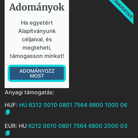
TÁMOGATÁS
Adományok​
Ha egyetért
Alapítványunk
céljaival, és
megteheti,
támogasson minket!
ADOMÁNYOZZ
MOST
Anyagi támogatás:
HUF:
HU 8312 0010 0801 7564 6800 1000 06

EUR: HU
6212 0010 0801 7564 6800 2000 03
