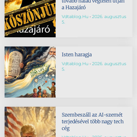
tovább halad végtelen útján
a Hazajáró
Vdtablog.hu
2026. augusztus
5.
Isten haragja
Vdtablog.hu
2026. augusztus
5.
Szembeszáll az AI-szemét
terjedésével több nagy tech
cég