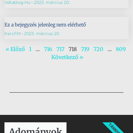
Vdtablog.hu
2023. március 20.
Ez a bejegyzés jelenleg nem elérhető
KarcFM
2023. március 20.
« Előző
1
…
716
717
718
719
720
…
809
Következő »
TÁMOGATÁS
Adományok​