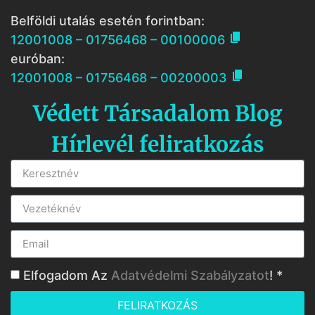
Belföldi utalás esetén forintban:

12001008 – 01756468 – 00100006
euróban:

12001008 – 01756468 – 00200003
Védett Társadalom Blog
Hírlevél feliratkozás
Elfogadom Az
Adatvédelmi Szabályzatot
! *
FELIRATKOZÁS