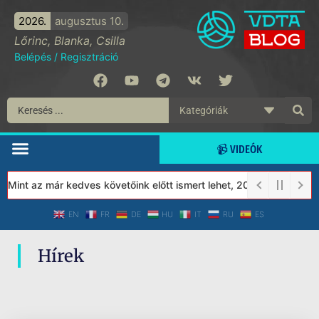
2026.
augusztus 10.
Lőrinc, Blanka, Csilla
Belépés
/
Regisztráció
📹 VIDEÓK
 Mint az már kedves követőink előtt ismert lehet, 2023-tól a Véd
EN
FR
DE
HU
IT
RU
ES
Hírek