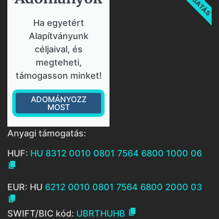
Ha egyetért
Alapítványunk
céljaival, és
megteheti,
támogasson minket!
ADOMÁNYOZZ
MOST
Anyagi támogatás:
HUF:
HU 8312 0010 0801 7564 6800 1000 06

EUR: HU
6212 0010 0801 7564 6800 2000 03


SWIFT/BIC kód:
UBRTHUHB