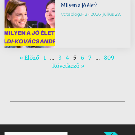
Milyen a jó élet?
Vdtablog.hu
2026. július 29.
« Előző
1
…
3
4
5
6
7
…
809
Következő »