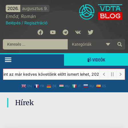
2026.
augusztus 9.
Emőd, Román
Belépés
/
Regisztráció
📹 VIDEÓK
nt az már kedves követőink előtt ismert lehet, 2023-tól a Védett
EN
FR
DE
HU
IT
RU
ES
Hírek