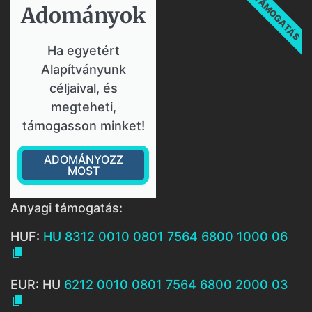
TÁMOGATÁS
Adományok​
Ha egyetért
Alapítványunk
céljaival, és
megteheti,
támogasson minket!
ADOMÁNYOZZ
MOST
Anyagi támogatás:
HUF:
HU 8312 0010 0801 7564 6800 1000 06

EUR: HU
6212 0010 0801 7564 6800 2000 03
