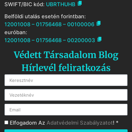

SWIFT/BIC kód:
UBRTHUHB
Belföldi utalás esetén forintban:

12001008 – 01756468 – 00100006
euróban:

12001008 – 01756468 – 00200003
Védett Társadalom Blog
Hírlevél feliratkozás
Elfogadom Az
Adatvédelmi Szabályzatot
! *