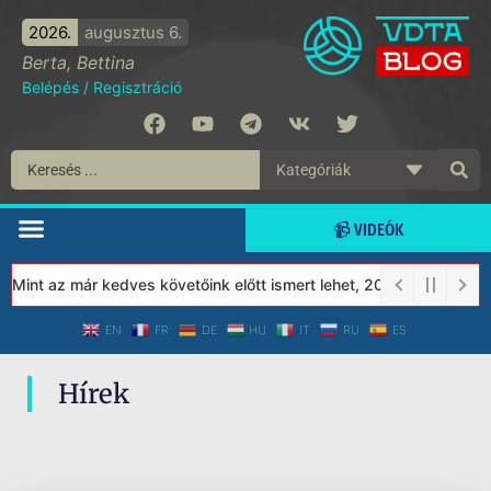
2026.
augusztus 6.
Berta, Bettina
Belépés
/
Regisztráció
📹 VIDEÓK
 Mint az már kedves követőink előtt ismert lehet, 2023-tól a Véd
EN
FR
DE
HU
IT
RU
ES
Hírek