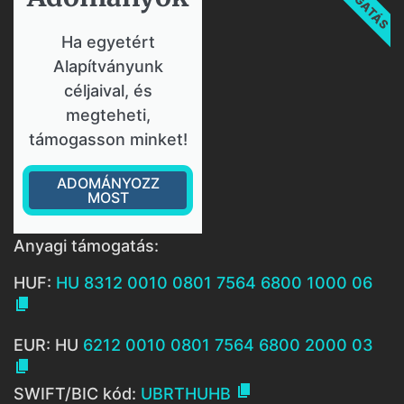
Ha egyetért
Alapítványunk
céljaival, és
megteheti,
támogasson minket!
ADOMÁNYOZZ
MOST
Anyagi támogatás:
HUF:
HU 8312 0010 0801 7564 6800 1000 06

EUR: HU
6212 0010 0801 7564 6800 2000 03


SWIFT/BIC kód:
UBRTHUHB