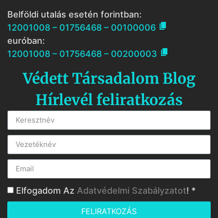
Belföldi utalás esetén forintban:

12001008 – 01756468 – 00100006
euróban:

12001008 – 01756468 – 00200003
Védett Társadalom Blog
Hírlevél feliratkozás
Elfogadom Az
Adatvédelmi Szabályzatot
! *
FELIRATKOZÁS