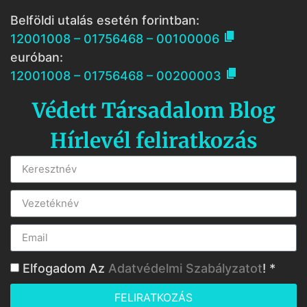
Belföldi utalás esetén forintban:

12001008 – 01756468 – 00100006
euróban:

12001008 – 01756468 – 00200003
Védett Társadalom Blog
Hírlevél feliratkozás
Elfogadom Az
Adatvédelmi Szabályzatot
! *
FELIRATKOZÁS