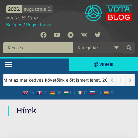
2026.
augusztus 6.
Berta, Bettina
Belépés
/
Regisztráció
📹 VIDEÓK
 Mint az már kedves követőink előtt ismert lehet, 2023-tól a Véd
EN
FR
DE
HU
IT
RU
ES
Hírek