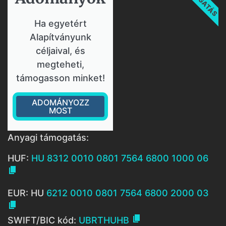
Ha egyetért
Alapítványunk
céljaival, és
megteheti,
támogasson minket!
ADOMÁNYOZZ
MOST
Anyagi támogatás:
HUF:
HU 8312 0010 0801 7564 6800 1000 06

EUR: HU
6212 0010 0801 7564 6800 2000 03


SWIFT/BIC kód:
UBRTHUHB