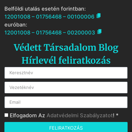
Belföldi utalás esetén forintban:

12001008 – 01756468 – 00100006
euróban:

12001008 – 01756468 – 00200003
Védett Társadalom Blog
Hírlevél feliratkozás
Elfogadom Az
Adatvédelmi Szabályzatot
! *
FELIRATKOZÁS