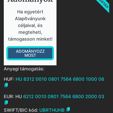
Ha egyetért
Alapítványunk
céljaival, és
megteheti,
támogasson minket!
ADOMÁNYOZZ
MOST
Anyagi támogatás:
HUF:
HU 8312 0010 0801 7564 6800 1000 06

EUR: HU
6212 0010 0801 7564 6800 2000 03


SWIFT/BIC kód:
UBRTHUHB