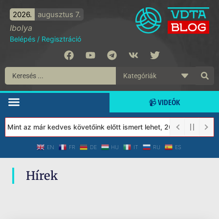
2026.
augusztus 7.
Ibolya
Belépés
/
Regisztráció
📹 VIDEÓK
! Mint az már kedves követőink előtt ismert lehet, 2023-tól a Vé
EN
FR
DE
HU
IT
RU
ES
Hírek