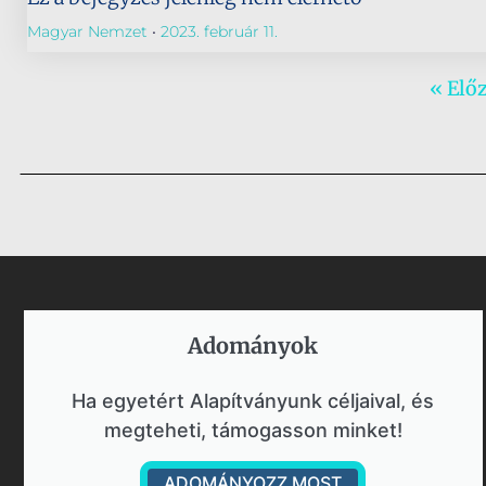
Magyar Nemzet
2023. február 11.
« Elő
Adományok​
Ha egyetért Alapítványunk céljaival, és
megteheti, támogasson minket!
ADOMÁNYOZZ MOST