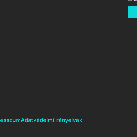
resszum
Adatvédelmi irányelvek