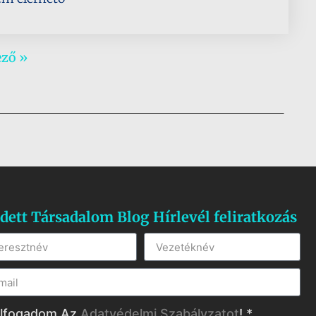
ző »
dett Társadalom Blog Hírlevél feliratkozás
lfogadom Az
Adatvédelmi Szabályzatot
! *