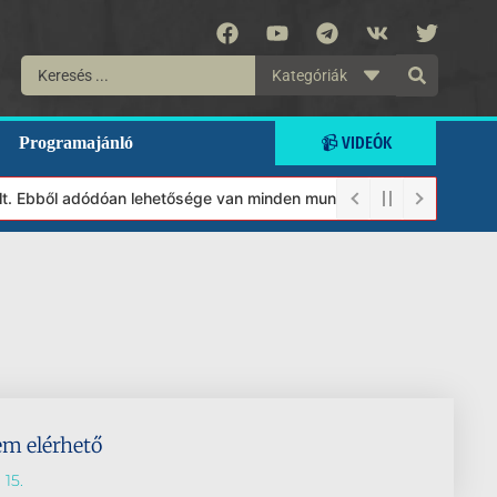
Kategóriák
📹 VIDEÓK
Programajánló
lt. Ebből adódóan lehetősége van minden munkánkat segíteni kíván
em elérhető
 15.