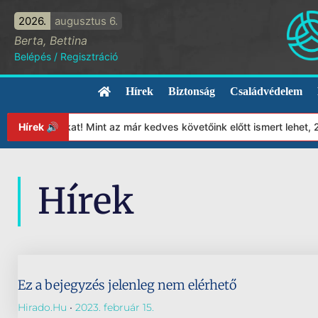
2026.
augusztus 6.
Berta, Bettina
Belépés
/
Regisztráció
Hírek
Biztonság
Családvédelem
lapítványunkat! Mint az már kedves követőink előtt ismert lehet,
Hírek 🔊
Hírek
Ez a bejegyzés jelenleg nem elérhető
Hirado.hu
2023. február 15.