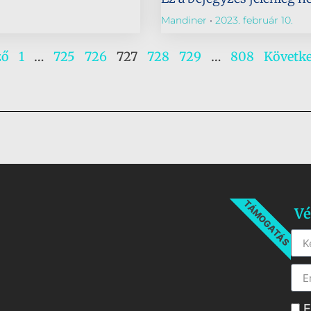
Mandiner
2023. február 10.
ző
1
…
725
726
727
728
729
…
808
Követke
TÁMOGATÁS
Vé
E