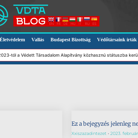
EN
FR
DE
HU
IT
RU
ES
Életvédelem
Vallás
Budapest Bizottság
Védőtársaink írták
 2023-tól a Védett Társadalom Alapítvány közhasznú státuszba kerü
Ez a bejegyzés jelenleg n
Xxiszazadintezet
2023. február