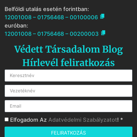
Belföldi utalás esetén forintban:

12001008 – 01756468 – 00100006
euróban:

12001008 – 01756468 – 00200003
Védett Társadalom Blog
Hírlevél feliratkozás
Elfogadom Az
Adatvédelmi Szabályzatot
! *
FELIRATKOZÁS