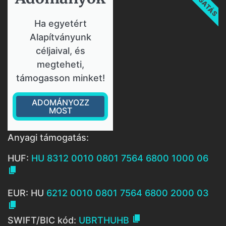
Ha egyetért
Alapítványunk
céljaival, és
megteheti,
támogasson minket!
ADOMÁNYOZZ
MOST
Anyagi támogatás:
HUF:
HU 8312 0010 0801 7564 6800 1000 06

EUR: HU
6212 0010 0801 7564 6800 2000 03


SWIFT/BIC kód:
UBRTHUHB