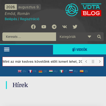
2026.
augusztus 9.
Emőd, Román
Belépés
/
Regisztráció
📹 VIDEÓK
 Mint az már kedves követőink előtt ismert lehet, 2023-tól a Véd
EN
FR
DE
HU
IT
RU
ES
Hírek