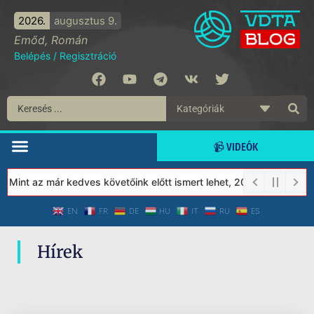
2026.
augusztus 9.
Emőd, Román
Belépés
/
Regisztráció
📹 VIDEÓK
 Mint az már kedves követőink előtt ismert lehet, 2023-tól a Véd
EN
FR
DE
HU
IT
RU
ES
Hírek