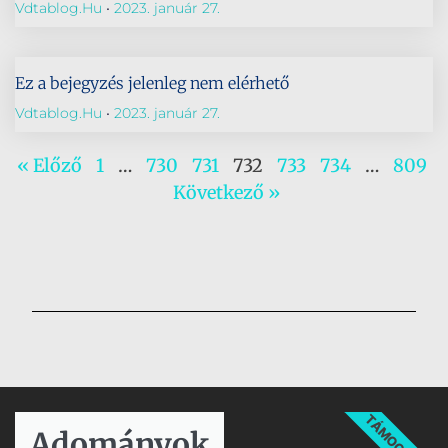
Vdtablog.hu
2023. január 27.
Ez a bejegyzés jelenleg nem elérhető
Vdtablog.hu
2023. január 27.
« Előző
1
…
730
731
732
733
734
…
809
Következő »
TÁMOGATÁS
Adományok​