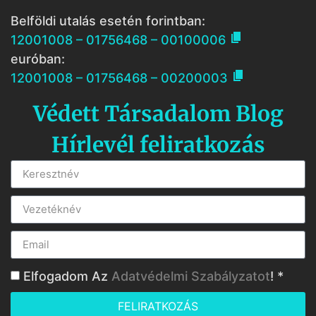
Belföldi utalás esetén forintban:

12001008 – 01756468 – 00100006
euróban:

12001008 – 01756468 – 00200003
Védett Társadalom Blog
Hírlevél feliratkozás
Elfogadom Az
Adatvédelmi Szabályzatot
! *
FELIRATKOZÁS