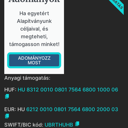
Ha egyetért
Alapítványunk
céljaival, és
megteheti,
támogasson minket!
ADOMÁNYOZZ
MOST
Anyagi támogatás:
HUF:
HU 8312 0010 0801 7564 6800 1000 06

EUR: HU
6212 0010 0801 7564 6800 2000 03


SWIFT/BIC kód:
UBRTHUHB