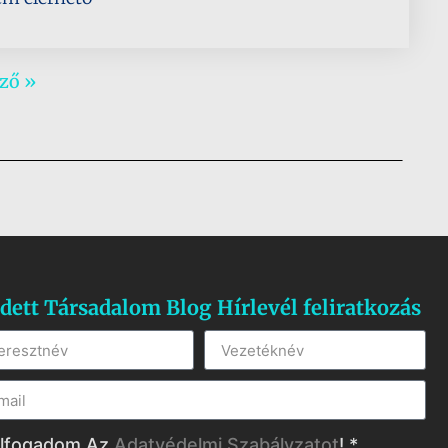
ző »
dett Társadalom Blog Hírlevél feliratkozás
lfogadom Az
Adatvédelmi Szabályzatot
! *