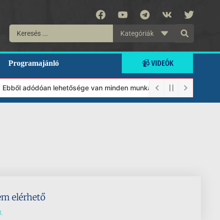
Kategóriák
📹 VIDEÓK
Programajánló
t. Ebből adódóan lehetősége van minden munkánkat segíteni kívánó
em elérhető
.