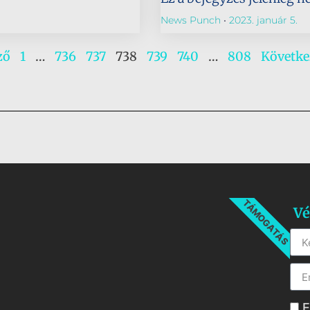
News Punch
2023. január 5.
ző
1
…
736
737
738
739
740
…
808
Követke
TÁMOGATÁS
Vé
E