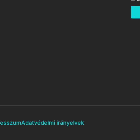
resszum
Adatvédelmi irányelvek