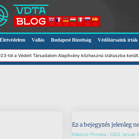
EN
FR
DE
HU
IT
RU
ES
Életvédelem
Vallás
Budapest Bizottság
Védőtársaink írták
023-tól a Védett Társadalom Alapítvány közhasznú státuszba kerül
Ez a bejegyzés jelenleg n
Rákóczi Piroska
2023. január 8