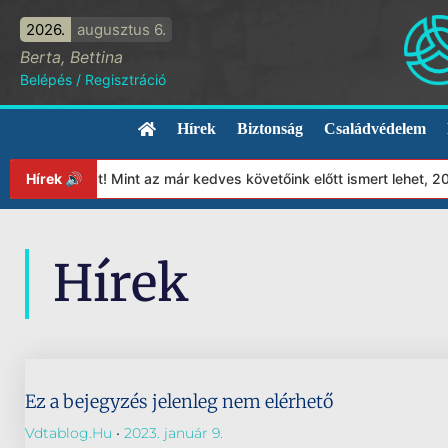
2026.
augusztus 6.
Berta, Bettina
Belépés
/
Regisztráció
Hírek
Biztonság
Családvédelem
apítványunkat! Mint az már kedves követőink előtt ismert lehet, 2
Hírek 🔊
Hírek
Ez a bejegyzés jelenleg nem elérhető
Vdtablog.hu
2023. január 9.