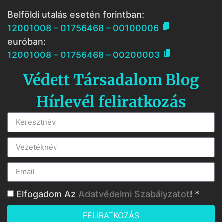
Belföldi utalás esetén forintban:

12001008 – 01756468 – 00100006
euróban:

12001008 – 01756468 – 00200003
Védett Társadalom Blog
Hírlevél feliratkozás
Elfogadom Az
Adatvédelmi Szabályzatot
! *
FELIRATKOZÁS