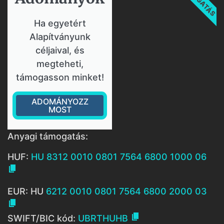
Ha egyetért
Alapítványunk
céljaival, és
megteheti,
támogasson minket!
ADOMÁNYOZZ
MOST
Anyagi támogatás:
HUF:
HU 8312 0010 0801 7564 6800 1000 06

EUR: HU
6212 0010 0801 7564 6800 2000 03


SWIFT/BIC kód:
UBRTHUHB