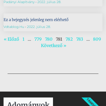
Padányi Alapítvány
2022. július 28.
Ez a bejegyzés jelenleg nem elérhető
Vdtablog.hu
2022. július 28.
« Előző
1
…
779
780
781
782
783
…
809
Következő »
TÁMOGATÁS
Adományok​