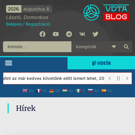
2026.
augusztus 8.
László, Domonkos
Belépés
/
Regisztráció
📹 VIDEÓK
 Mint az már kedves követőink előtt ismert lehet, 2023-tól a Véde
EN
FR
DE
HU
IT
RU
ES
Hírek