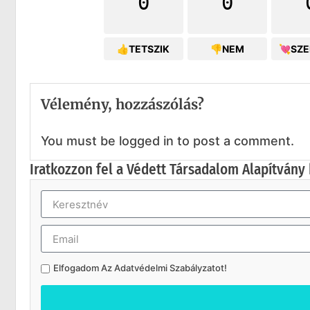
0
0
👍TETSZIK
👎NEM
💘SZ
Vélemény, hozzászólás?
You must be logged in to post a comment.
Iratkozzon fel a Védett Társadalom Alapítvány 
Elfogadom Az
Adatvédelmi Szabályzatot
!