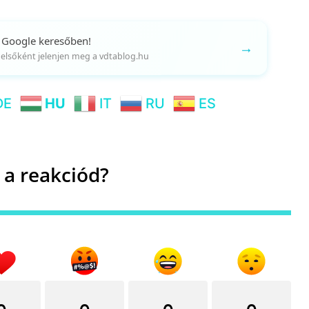
 Google keresőben!
→
gy elsőként jelenjen meg a vdtablog.hu
DE
HU
IT
RU
ES
 a reakciód?