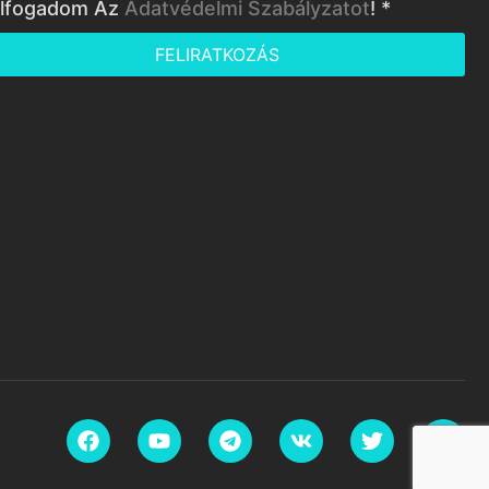
lfogadom Az
Adatvédelmi Szabályzatot
! *
FELIRATKOZÁS