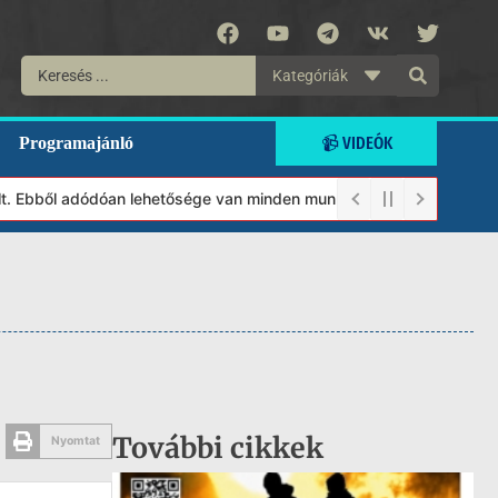
Kategóriák
📹 VIDEÓK
Programajánló
 Ebből adódóan lehetősége van minden munkánkat segíteni kívánó m
További cikkek
Nyomtat