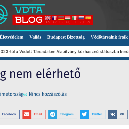
EN
FR
DE
HU
IT
RU
ES
Életvédelem
Vallás
Budapest Bizottság
Védőtársaink írták
23-tól a Védett Társadalom Alapítvány közhasznú státuszba került.
eg nem elérhető
émetország
Nincs hozzászólás
Facebook
Email
Telegram
Twitter
VK