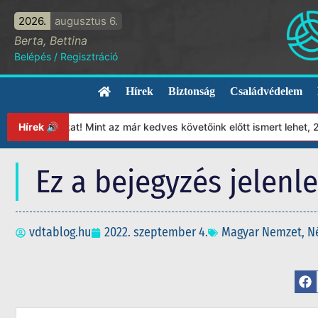
2026.
augusztus 6.
Berta, Bettina
Belépés
/
Regisztráció
Hírek
Biztonság
Családvédelem
ítványunkat! Mint az már kedves követőink előtt ismert lehet, 20
Hírek 🔊
Ez a bejegyzés jelenl
vdtablog.hu
2022. szeptember 4.
Magyar Nemzet
,
N