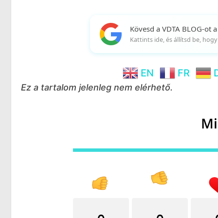
Kövesd a VDTA BLOG-ot a
Kattints ide, és állítsd be, ho
EN
FR
Ez a tartalom jelenleg nem elérhető.
Mi