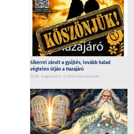
Sikerrel zárult a gyűjtés, tovább halad
végtelen útján a Hazajáró
2026. augusztus 5.
Nincs hozzászólás