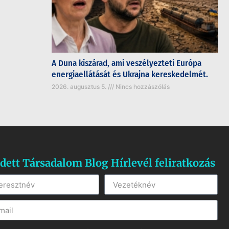
A Duna kiszárad, ami veszélyezteti Európa
energiaellátását és Ukrajna kereskedelmét.
2026. augusztus 5.
Nincs hozzászólás
dett Társadalom Blog Hírlevél feliratkozás