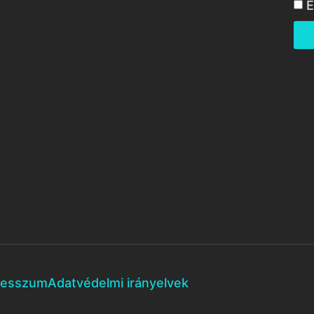
E
resszum
Adatvédelmi irányelvek