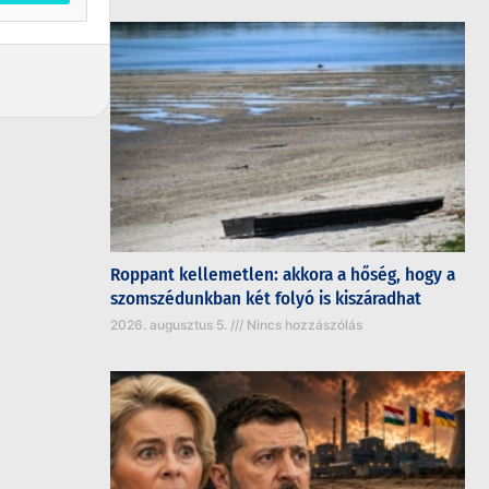
Roppant kellemetlen: akkora a hőség, hogy a
szomszédunkban két folyó is kiszáradhat
2026. augusztus 5.
Nincs hozzászólás