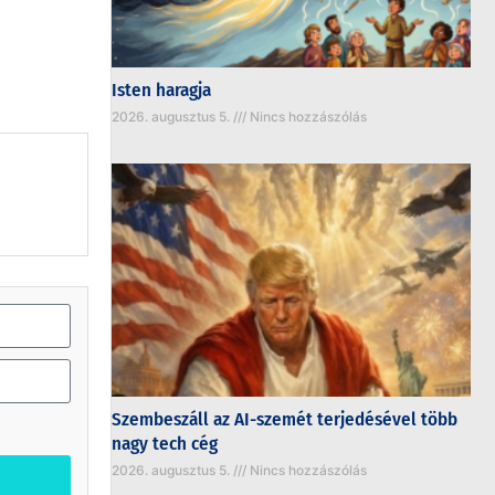
Isten haragja
2026. augusztus 5.
Nincs hozzászólás
Szembeszáll az AI-szemét terjedésével több
nagy tech cég
2026. augusztus 5.
Nincs hozzászólás