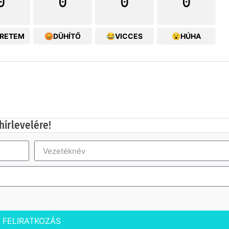
0
0
0
0
ERETEM
😡DÜHÍTŐ
😂VICCES
😮HÚHA
hírlevelére!
FELIRATKOZÁS