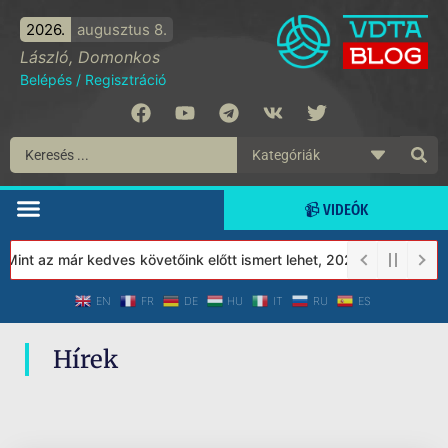
2026.
augusztus 8.
László, Domonkos
Belépés
/
Regisztráció
📹 VIDEÓK
Mint az már kedves követőink előtt ismert lehet, 2023-tól a Véde
EN
FR
DE
HU
IT
RU
ES
Hírek