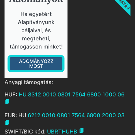
Ha egyetért
Alapítványunk
céljaival, és
megteheti,
támogasson minket!
ADOMÁNYOZZ
MOST
Anyagi támogatás:
HUF:
HU 8312 0010 0801 7564 6800 1000 06

EUR: HU
6212 0010 0801 7564 6800 2000 03


SWIFT/BIC kód:
UBRTHUHB