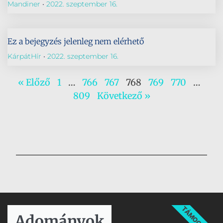
Mandiner
2022. szeptember 16.
Ez a bejegyzés jelenleg nem elérhető
KárpátHír
2022. szeptember 16.
« Előző
1
…
766
767
768
769
770
…
809
Következő »
TÁMOGATÁS
Adományok​