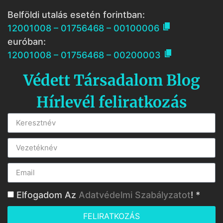
Belföldi utalás esetén forintban:

12001008 – 01756468 – 00100006
euróban:

12001008 – 01756468 – 00200003
Védett Társadalom Blog
Hírlevél feliratkozás
Elfogadom Az
Adatvédelmi Szabályzatot
! *
FELIRATKOZÁS