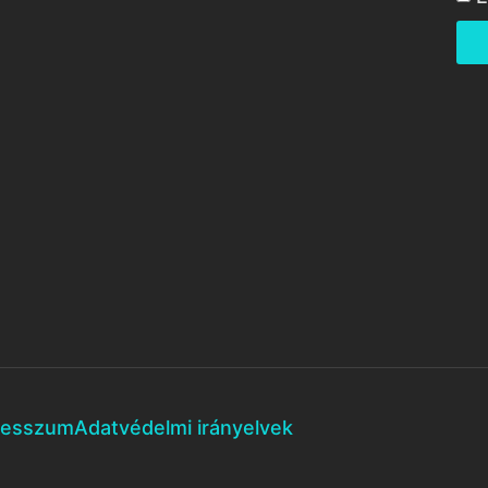
resszum
Adatvédelmi irányelvek