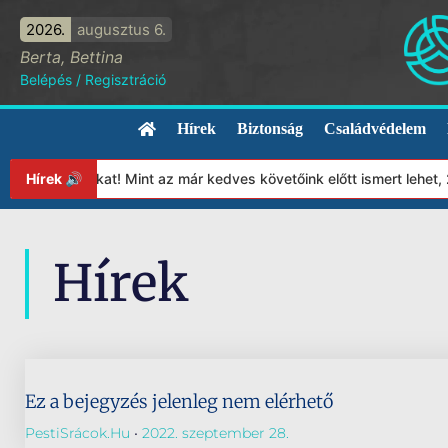
2026.
augusztus 6.
Berta, Bettina
Belépés
/
Regisztráció
Hírek
Biztonság
Családvédelem
Alapítványunkat! Mint az már kedves követőink előtt ismert lehet
Hírek 🔊
Hírek
Ez a bejegyzés jelenleg nem elérhető
PestiSrácok.hu
2022. szeptember 28.