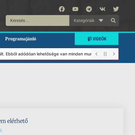
Kategóriák
📹 VIDEÓK
Programajánló
ült. Ebből adódóan lehetősége van minden munkánkat segíteni kívá
em elérhető
8.