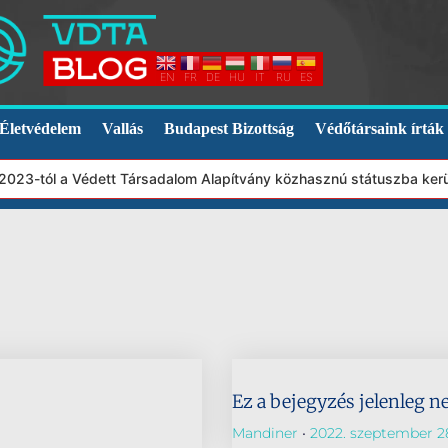
EN
FR
DE
HU
IT
RU
ES
Életvédelem
Vallás
Budapest Bizottság
Védőtársaink írták
, 2023-tól a Védett Társadalom Alapítvány közhasznú státuszba ker
Ez a bejegyzés jelenleg n
Mandiner
2022. szeptember 2