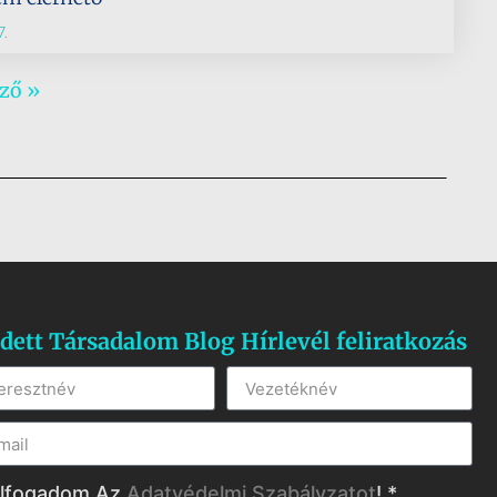
.
ző »
dett Társadalom Blog Hírlevél feliratkozás
lfogadom Az
Adatvédelmi Szabályzatot
! *