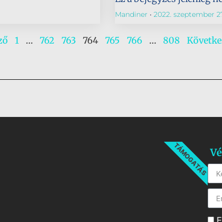
Mandiner
2022. szeptember 27
ző
1
…
762
763
764
765
766
…
808
Követke
TÁMOGATÁS
Vé
E