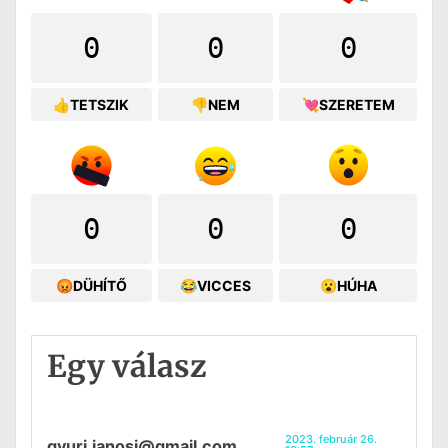
0
0
0
👍TETSZIK
👎NEM
💘SZERETEM
0
0
0
😡DÜHÍTŐ
😂VICCES
😮HÚHA
Egy válasz
2023. február 26.
gyuri.janosi@gmail.com