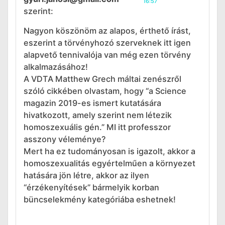
16:57
szerint:
Nagyon köszönöm az alapos, érthető írást,
eszerint a törvényhozó szerveknek itt igen
alapvető tennivalója van még ezen törvény
alkalmazásához!
A VDTA Matthew Grech máltai zenészről
szóló cikkében olvastam, hogy “a Science
magazin 2019-es ismert kutatására
hivatkozott, amely szerint nem létezik
homoszexuális gén.” MI itt professzor
asszony véleménye?
Mert ha ez tudományosan is igazolt, akkor a
homoszexualitás egyértelműen a környezet
hatására jön létre, akkor az ilyen
“érzékenyítések” bármelyik korban
büncselekmény kategóriába eshetnek!