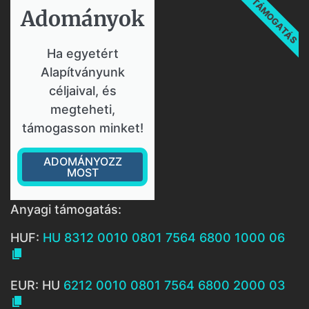
TÁMOGATÁS
Adományok​
Ha egyetért
Alapítványunk
céljaival, és
megteheti,
támogasson minket!
ADOMÁNYOZZ
MOST
Anyagi támogatás:
HUF:
HU 8312 0010 0801 7564 6800 1000 06

EUR: HU
6212 0010 0801 7564 6800 2000 03
