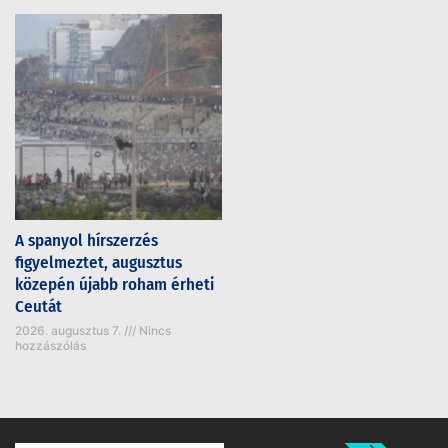
A spanyol hírszerzés
figyelmeztet, augusztus
közepén újabb roham érheti
Ceutát
2026. augusztus 7.
Nincs
hozzászólás