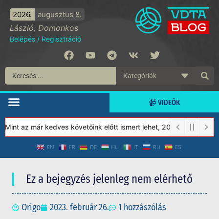
2026.
augusztus 8.
László, Domonkos
Belépés
/
Regisztráció
📹 VIDEÓK
int az már kedves követőink előtt ismert lehet, 2023-tól a Védet
EN
FR
DE
HU
IT
RU
ES
Ez a bejegyzés jelenleg nem elérhető
Origo
2023. február 26.
1 hozzászólás