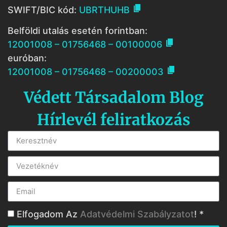

SWIFT/BIC kód:
UBRTHUHB
Belföldi utalás esetén forintban:

12001008 – 01756468 – 00100006
euróban:

12001008 – 01756468 – 00200003
Védett Társadalom Blog
Hírlevél feliratkozás
Elfogadom Az
Adatvédelmi Szabályzatot
! *