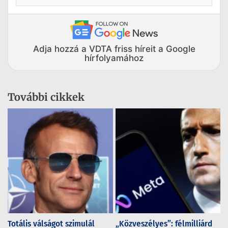
Adja hozzá a VDTA friss híreit a Google
hírfolyamához
További cikkek
Totális válságot szimulál
„Közveszélyes”: félmilliárd