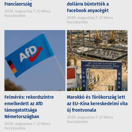
Franciaország
dollárra büntették a
Facebook anyacégét
2026. augusztus 7.
Nincs
hozzászólás
2026. augusztus 7.
Nincs
hozzászólás
Felmérés: rekordszintre
Marokkó és Törökország lett
emelkedett az AfD
az EU–Kína kereskedelmi vita
támogatottsága
új frontvonala
Németországban
2026. augusztus 7.
Nincs
hozzászólás
2026. augusztus 7.
Nincs
hozzászólás