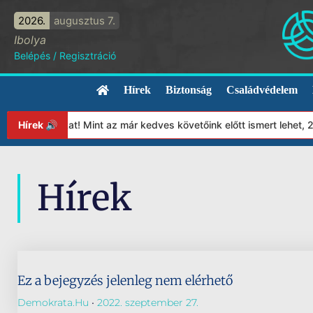
2026.
augusztus 7.
Ibolya
Belépés
/
Regisztráció
Hírek
Biztonság
Családvédelem
lapítványunkat! Mint az már kedves követőink előtt ismert lehet,
Hírek 🔊
Hírek
Ez a bejegyzés jelenleg nem elérhető
Demokrata.hu
2022. szeptember 27.