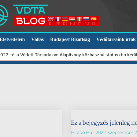
EN
FR
DE
HU
IT
RU
ES
Életvédelem
Vallás
Budapest Bizottság
Védőtársaink írták
 2023-tól a Védett Társadalom Alapítvány közhasznú státuszba kerü
Ez a bejegyzés jelenleg n
Hirado.hu
2022. szeptember 2