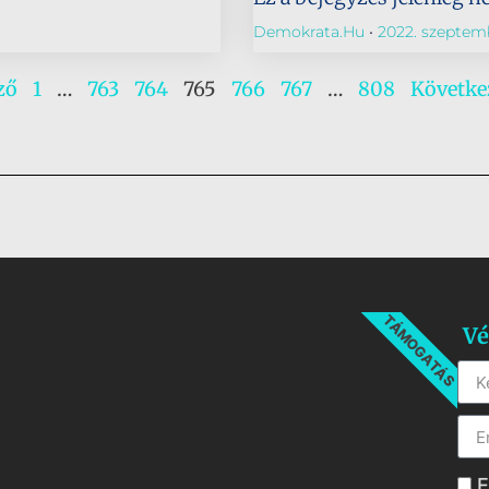
Demokrata.hu
2022. szeptemb
ző
1
…
763
764
765
766
767
…
808
Követke
TÁMOGATÁS
Vé
E