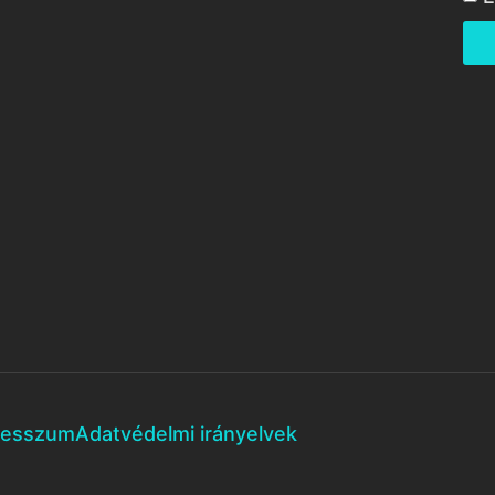
resszum
Adatvédelmi irányelvek