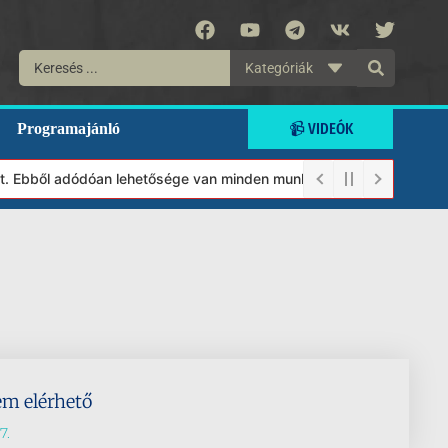
Kategóriák
📹 VIDEÓK
Programajánló
lt. Ebből adódóan lehetősége van minden munkánkat segíteni kíván
em elérhető
7.