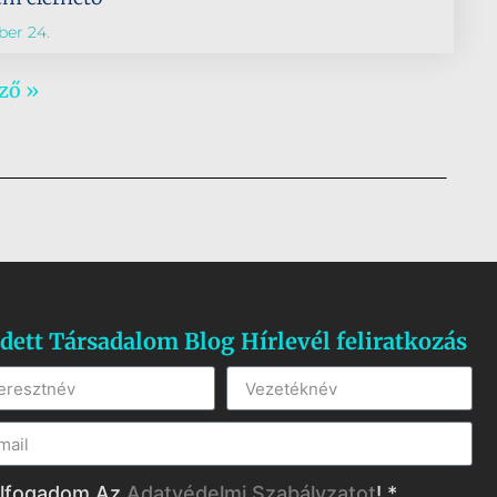
er 24.
ző »
dett Társadalom Blog Hírlevél feliratkozás
lfogadom Az
Adatvédelmi Szabályzatot
! *