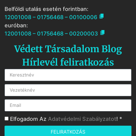
Belföldi utalás esetén forintban:

12001008 – 01756468 – 00100006
euróban:

12001008 – 01756468 – 00200003
Védett Társadalom Blog
Hírlevél feliratkozás
Elfogadom Az
Adatvédelmi Szabályzatot
! *
FELIRATKOZÁS