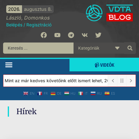
2026.
augusztus 8.
László, Domonkos
Belépés
/
Regisztráció
📹 VIDEÓK
! Mint az már kedves követőink előtt ismert lehet, 2023-tól a Vé
EN
FR
DE
HU
IT
RU
ES
Hírek