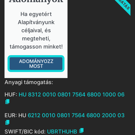
Ha egyetért
Alapítványunk
céljaival, és
megteheti,
támogasson minket!
ADOMÁNYOZZ
MOST
Anyagi támogatás:
HUF:
HU 8312 0010 0801 7564 6800 1000 06

EUR: HU
6212 0010 0801 7564 6800 2000 03


SWIFT/BIC kód:
UBRTHUHB