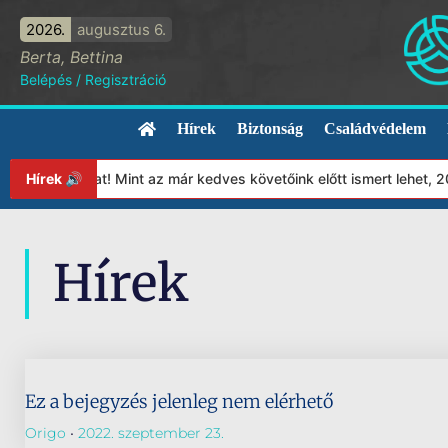
2026.
augusztus 6.
Berta, Bettina
Belépés
/
Regisztráció
Hírek
Biztonság
Családvédelem
apítványunkat! Mint az már kedves követőink előtt ismert lehet, 
Hírek 🔊
Hírek
Ez a bejegyzés jelenleg nem elérhető
Origo
2022. szeptember 23.