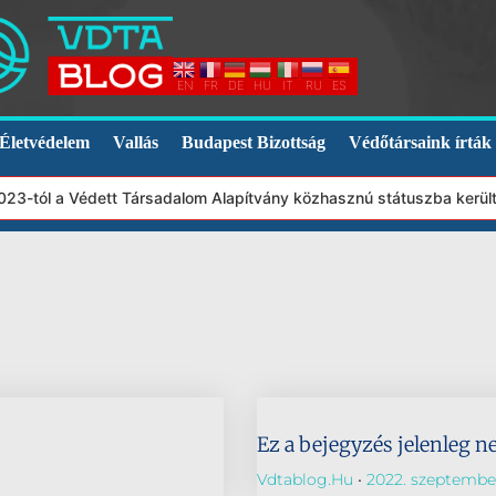
EN
FR
DE
HU
IT
RU
ES
Életvédelem
Vallás
Budapest Bizottság
Védőtársaink írták
2023-tól a Védett Társadalom Alapítvány közhasznú státuszba kerü
Ez a bejegyzés jelenleg n
Vdtablog.hu
2022. szeptember