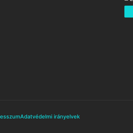
resszum
Adatvédelmi irányelvek