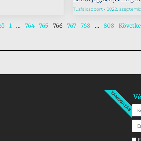
Tuzfalcsoport
2022. szeptembe
ző
1
…
764
765
766
767
768
…
808
Követke
TÁMOGATÁS
Vé
E