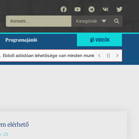
Kategóriák
📹 VIDEÓK
Programajánló
lt. Ebből adódóan lehetősége van minden munkánkat segíteni kívánó
em elérhető
 23.