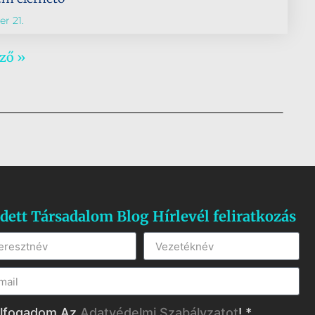
r 21.
ző »
dett Társadalom Blog Hírlevél feliratkozás
lfogadom Az
Adatvédelmi Szabályzatot
! *