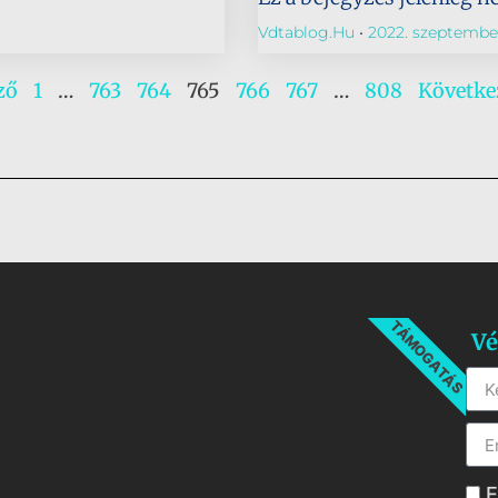
Vdtablog.hu
2022. szeptember
ző
1
…
763
764
765
766
767
…
808
Követke
TÁMOGATÁS
Vé
E