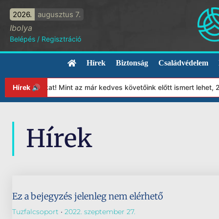
2026.
augusztus 7.
Ibolya
Belépés
/
Regisztráció
Hírek
Biztonság
Családvédelem
lapítványunkat! Mint az már kedves követőink előtt ismert lehet, 
Hírek 🔊
Hírek
Ez a bejegyzés jelenleg nem elérhető
Tuzfalcsoport
2022. szeptember 27.