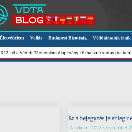
EN
FR
DE
HU
IT
RU
ES
Életvédelem
Vallás
Budapest Bizottság
Védőtársaink írták
2023-tól a Védett Társadalom Alapítvány közhasznú státuszba kerü
Ez a bejegyzés jelenleg n
Mandiner
2022. szeptember 27