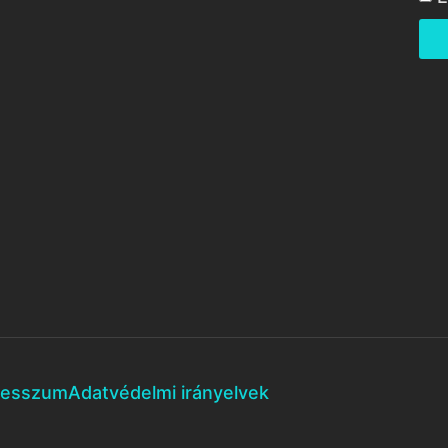
resszum
Adatvédelmi irányelvek