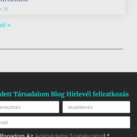
 26.
ző »
dett Társadalom Blog Hírlevél feliratkozás
lfogadom Az
Adatvédelmi Szabályzatot
! *