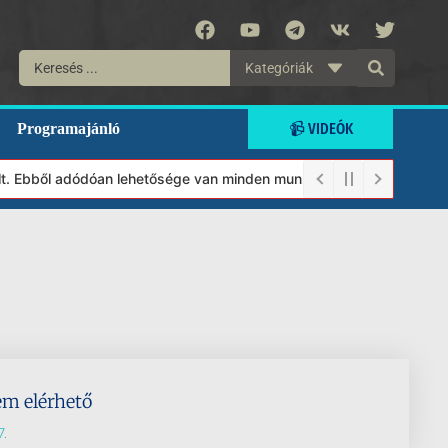
Kategóriák
📹 VIDEÓK
Programajánló
lt. Ebből adódóan lehetősége van minden munkánkat segíteni kíván
em elérhető
.