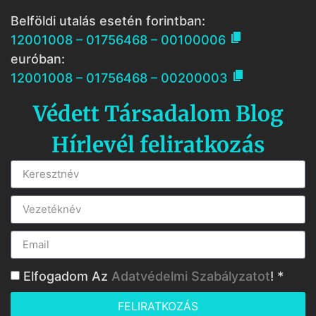
Belföldi utalás esetén forintban:

12001008 – 01756468 – 00100006
euróban:

12001008 – 01756468 – 00200003
Védett Társadalom Blog
Hírlevél feliratkozás
Elfogadom Az
Adatvédelmi Szabályzatot
! *
FELIRATKOZÁS