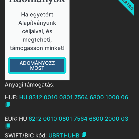
Ha egyetért
Alapítványunk
céljaival, és
megteheti,
támogasson minket!
ADOMÁNYOZZ
MOST
Anyagi támogatás:
HUF:
HU 8312 0010 0801 7564 6800 1000 06

EUR: HU
6212 0010 0801 7564 6800 2000 03


SWIFT/BIC kód:
UBRTHUHB