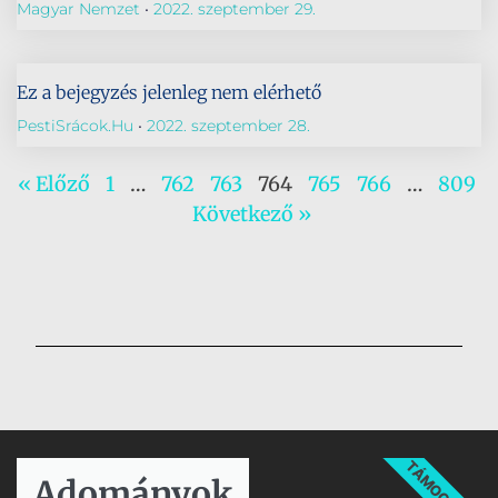
Magyar Nemzet
2022. szeptember 29.
Ez a bejegyzés jelenleg nem elérhető
PestiSrácok.hu
2022. szeptember 28.
« Előző
1
…
762
763
764
765
766
…
809
Következő »
TÁMOGATÁS
Adományok​