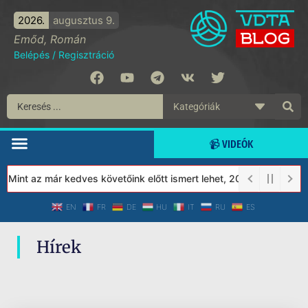
2026.
augusztus 9.
Emőd, Román
Belépés
/
Regisztráció
📹 VIDEÓK
 Mint az már kedves követőink előtt ismert lehet, 2023-tól a Véd
EN
FR
DE
HU
IT
RU
ES
Hírek