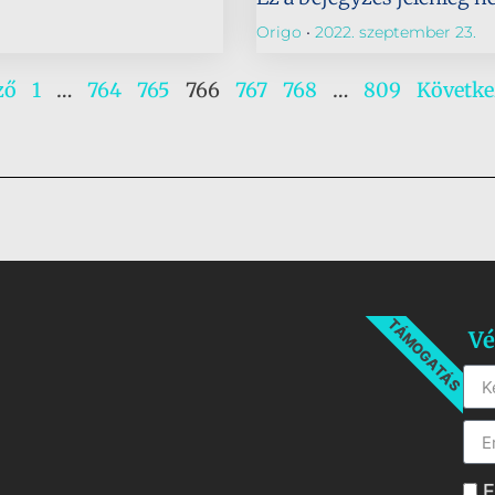
Origo
2022. szeptember 23.
ző
1
…
764
765
766
767
768
…
809
Követke
TÁMOGATÁS
Vé
E