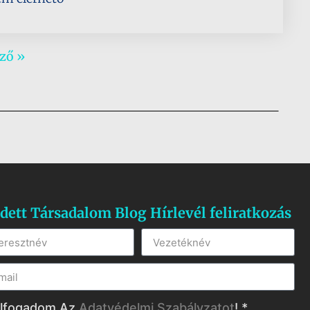
ző »
dett Társadalom Blog Hírlevél feliratkozás
lfogadom Az
Adatvédelmi Szabályzatot
! *