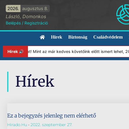
2026.
augusztus 8.
László, Domonkos
Belépés
/
Regisztráció
Hírek
Biztonság
Családvédelem
apítványunkat! Mint az már kedves követőink előtt ismert lehet, 
Hírek 🔊
Hírek
Ez a bejegyzés jelenleg nem elérhető
Hirado.hu
2022. szeptember 27.