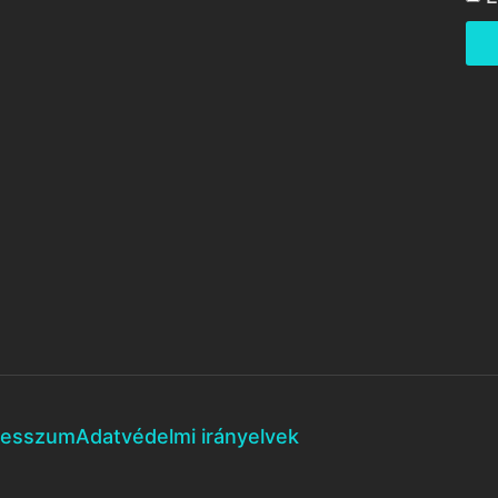
resszum
Adatvédelmi irányelvek