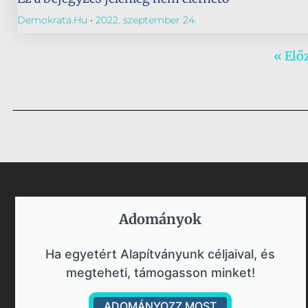
Demokrata.hu
2022. szeptember 24.
« Elő
Adományok​
Ha egyetért Alapítványunk céljaival, és
megteheti, támogasson minket!
ADOMÁNYOZZ MOST