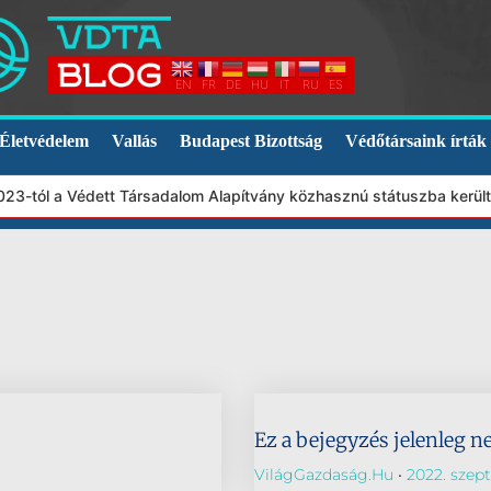
EN
FR
DE
HU
IT
RU
ES
Életvédelem
Vallás
Budapest Bizottság
Védőtársaink írták
2023-tól a Védett Társadalom Alapítvány közhasznú státuszba kerül
Ez a bejegyzés jelenleg n
VilágGazdaság.hu
2022. szep