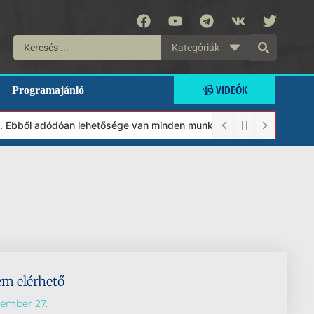
Kategóriák
📹 VIDEÓK
Programajánló
t. Ebből adódóan lehetősége van minden munkánkat segíteni kívánó
em elérhető
tember 27.