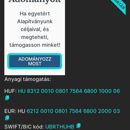
Ha egyetért
Alapítványunk
céljaival, és
megteheti,
támogasson minket!
ADOMÁNYOZZ
MOST
Anyagi támogatás:
HUF:
HU 8312 0010 0801 7564 6800 1000 06

EUR: HU
6212 0010 0801 7564 6800 2000 03


SWIFT/BIC kód:
UBRTHUHB