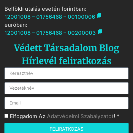
Belföldi utalás esetén forintban:

12001008 – 01756468 – 00100006
euróban:

12001008 – 01756468 – 00200003
Védett Társadalom Blog
Hírlevél feliratkozás
Elfogadom Az
Adatvédelmi Szabályzatot
! *
FELIRATKOZÁS