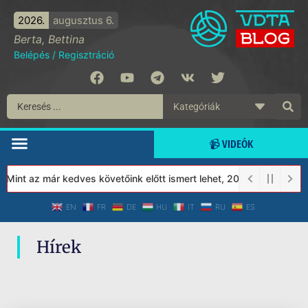
2026.
augusztus 6.
Berta, Bettina
Belépés
/
Regisztráció
📹 VIDEÓK
 Mint az már kedves követőink előtt ismert lehet, 2023-tól a Véd
EN
FR
DE
HU
IT
RU
ES
Hírek