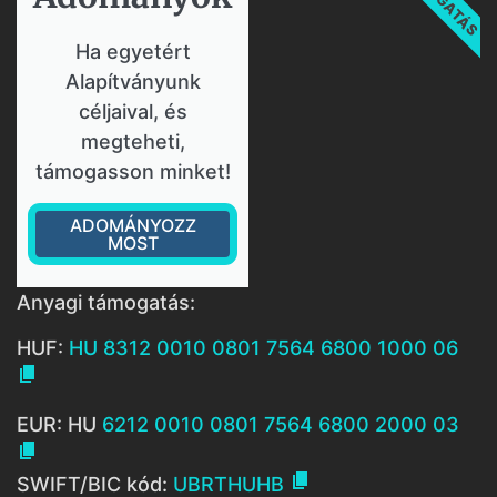
Ha egyetért
Alapítványunk
céljaival, és
megteheti,
támogasson minket!
ADOMÁNYOZZ
MOST
Anyagi támogatás:
HUF:
HU 8312 0010 0801 7564 6800 1000 06

EUR: HU
6212 0010 0801 7564 6800 2000 03


SWIFT/BIC kód:
UBRTHUHB