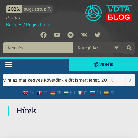
2026.
augusztus 7.
Ibolya
Belépés
/
Regisztráció
📹 VIDEÓK
 Mint az már kedves követőink előtt ismert lehet, 2023-tól a Véde
EN
FR
DE
HU
IT
RU
ES
Hírek