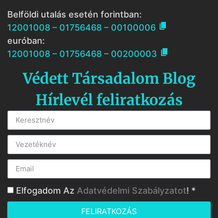
Belföldi utalás esetén forintban:

12001008 – 01756468 – 00100006
euróban:

12001008 – 01756468 – 00200003
Védett Társadalom Blog
Hírlevél feliratkozás
Elfogadom Az
Adatvédelmi Szabályzatot
! *
FELIRATKOZÁS