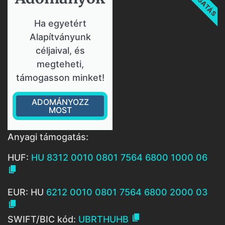
Ha egyetért
Alapítványunk
céljaival, és
megteheti,
támogasson minket!
ADOMÁNYOZZ
MOST
Anyagi támogatás:
HUF:
HU 8312 0010 0801 7564 6800 1000 06

EUR: HU
6212 0010 0801 7564 6800 2000 03


SWIFT/BIC kód:
UBRTHUHB