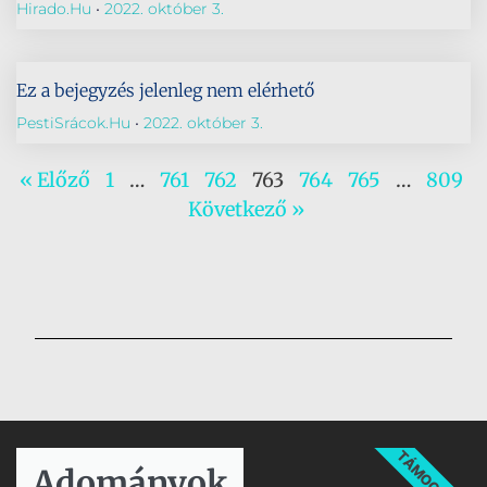
Hirado.hu
2022. október 3.
Ez a bejegyzés jelenleg nem elérhető
PestiSrácok.hu
2022. október 3.
« Előző
1
…
761
762
763
764
765
…
809
Következő »
TÁMOGATÁS
Adományok​