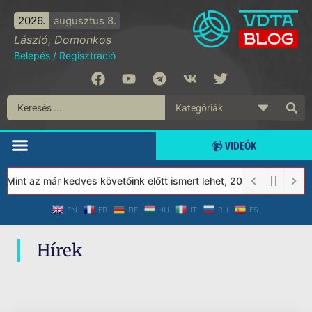
2026.
augusztus 8.
László, Domonkos
Belépés
/
Regisztráció
📹 VIDEÓK
 Mint az már kedves követőink előtt ismert lehet, 2023-tól a Véd
EN
FR
DE
HU
IT
RU
ES
Hírek