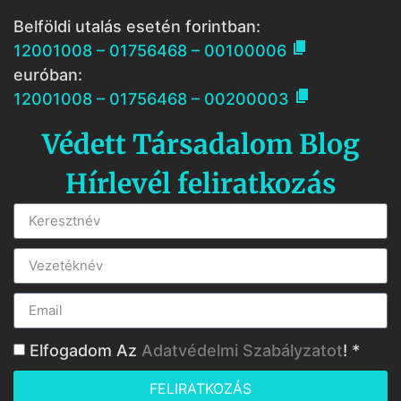
Belföldi utalás esetén forintban:

12001008 – 01756468 – 00100006
euróban:

12001008 – 01756468 – 00200003
Védett Társadalom Blog
Hírlevél feliratkozás
Elfogadom Az
Adatvédelmi Szabályzatot
! *
FELIRATKOZÁS