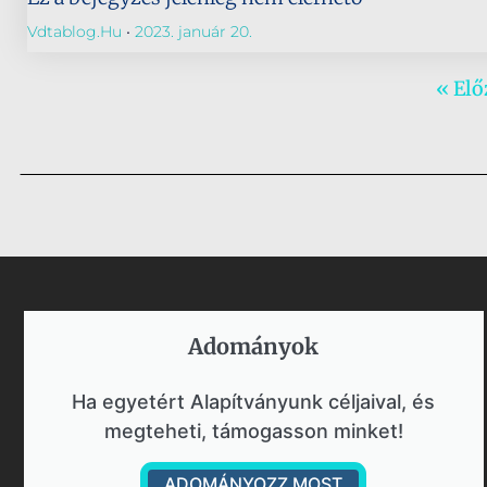
Vdtablog.hu
2023. január 20.
« Elő
Adományok​
Ha egyetért Alapítványunk céljaival, és
megteheti, támogasson minket!
ADOMÁNYOZZ MOST