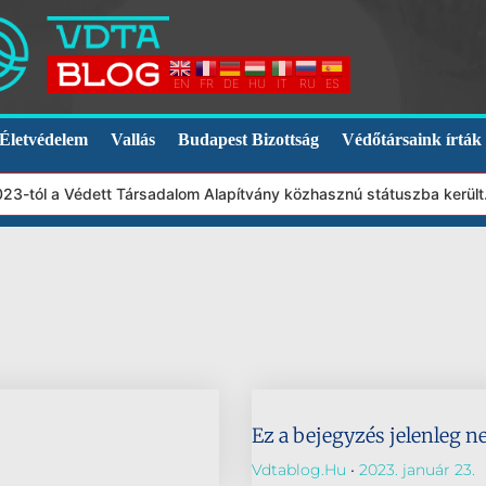
EN
FR
DE
HU
IT
RU
ES
Életvédelem
Vallás
Budapest Bizottság
Védőtársaink írták
023-tól a Védett Társadalom Alapítvány közhasznú státuszba kerül
Ez a bejegyzés jelenleg n
Vdtablog.hu
2023. január 23.