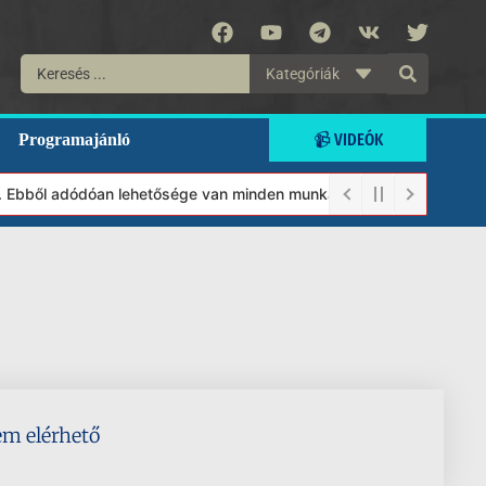
Kategóriák
📹 VIDEÓK
Programajánló
t. Ebből adódóan lehetősége van minden munkánkat segíteni kívánó
em elérhető