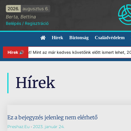
2026.
augusztus 6.
Berta, Bettina
Belépés
/
Regisztráció
Hírek
Biztonság
Családvédelem
apítványunkat! Mint az már kedves követőink előtt ismert lehet, 2
Hírek 🔊
Hírek
Ez a bejegyzés jelenleg nem elérhető
Preshaz.eu
2023. január 24.