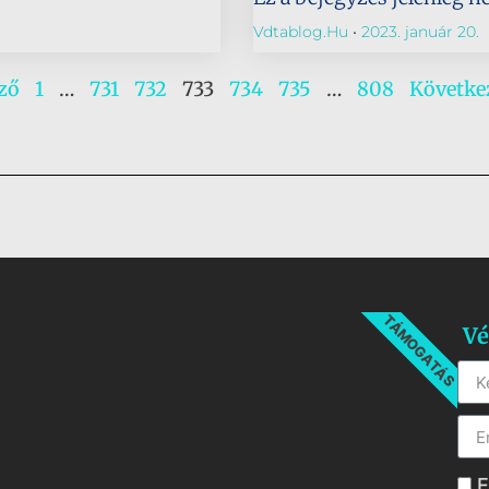
Vdtablog.hu
2023. január 20.
ző
1
…
731
732
733
734
735
…
808
Követke
TÁMOGATÁS
Vé
E