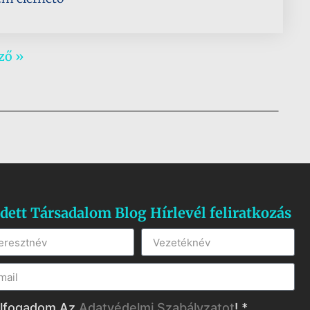
ző »
dett Társadalom Blog Hírlevél feliratkozás
lfogadom Az
Adatvédelmi Szabályzatot
! *