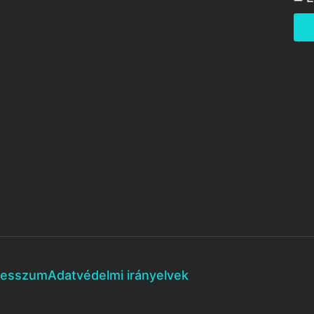
resszum
Adatvédelmi irányelvek