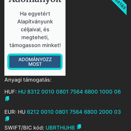
Ha egyetért
Alapítványunk
céljaival, és
megteheti,
támogasson minket!
ADOMÁNYOZZ
MOST
Anyagi támogatás:
HUF:
HU 8312 0010 0801 7564 6800 1000 06

EUR: HU
6212 0010 0801 7564 6800 2000 03


SWIFT/BIC kód:
UBRTHUHB