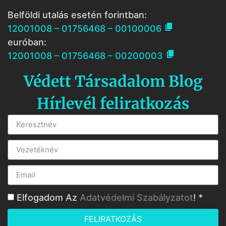
Belföldi utalás esetén forintban:

12001008 – 01756468 – 00100006
euróban:

12001008 – 01756468 – 00200003
Védett Társadalom Blog
Hírlevél feliratkozás
Elfogadom Az
Adatvédelmi Szabályzatot
! *
FELIRATKOZÁS