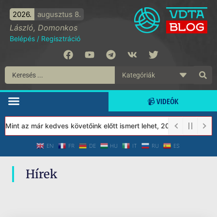
2026.
augusztus 8.
László, Domonkos
Belépés
/
Regisztráció
📹 VIDEÓK
 Mint az már kedves követőink előtt ismert lehet, 2023-tól a Véd
EN
FR
DE
HU
IT
RU
ES
Hírek