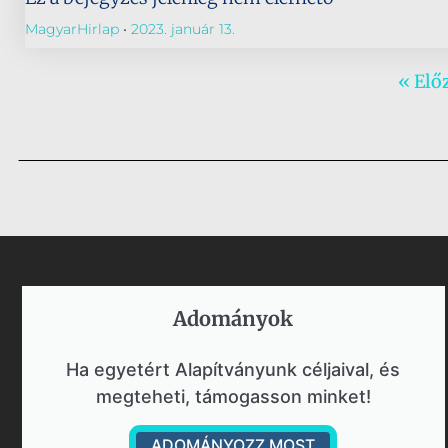
MagyarHirlap
2023. január 13.
« Elő
Adományok​
Ha egyetért Alapítványunk céljaival, és
megteheti, támogasson minket!
ADOMÁNYOZZ MOST