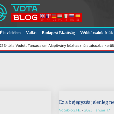
EN
FR
DE
HU
IT
RU
ES
Életvédelem
Vallás
Budapest Bizottság
Védőtársaink írták
2023-tól a Védett Társadalom Alapítvány közhasznú státuszba kerül
Ez a bejegyzés jelenleg n
Vdtablog.hu
2023. január 17.