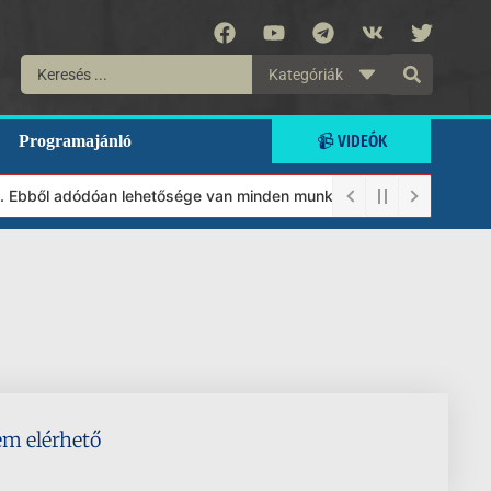
Kategóriák
📹 VIDEÓK
Programajánló
t. Ebből adódóan lehetősége van minden munkánkat segíteni kívánó
em elérhető