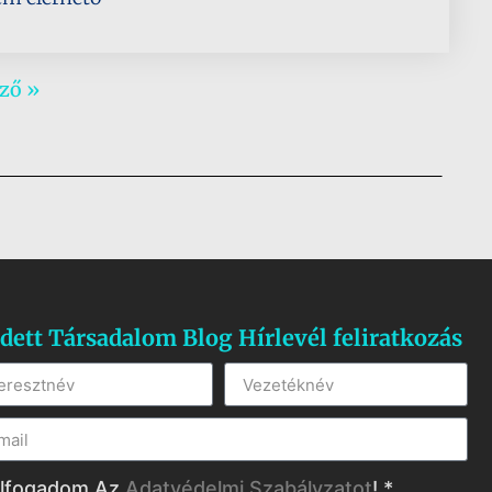
ző »
dett Társadalom Blog Hírlevél feliratkozás
lfogadom Az
Adatvédelmi Szabályzatot
! *