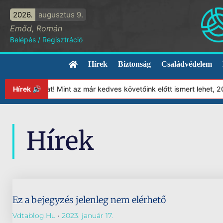
2026.
augusztus 9.
Emőd, Román
Belépés
/
Regisztráció
Hírek
Biztonság
Családvédelem
apítványunkat! Mint az már kedves követőink előtt ismert lehet, 
Hírek 🔊
Hírek
Ez a bejegyzés jelenleg nem elérhető
Vdtablog.hu
2023. január 17.