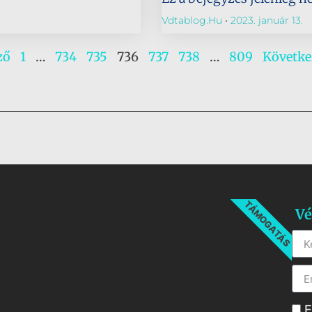
Vdtablog.hu
2023. január 13.
ző
1
…
734
735
736
737
738
…
809
Követke
TÁMOGATÁS
Vé
E