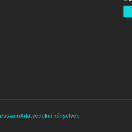
resszum
Adatvédelmi irányelvek