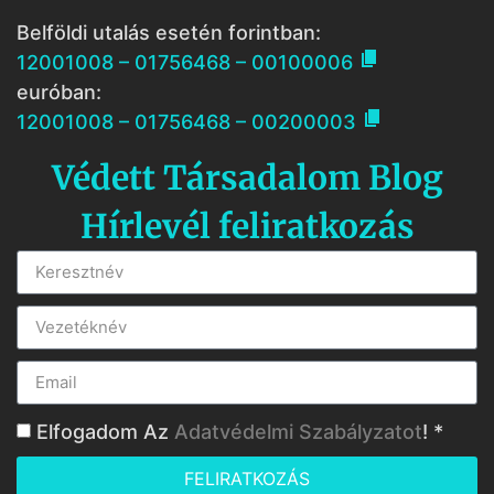
Belföldi utalás esetén forintban:

12001008 – 01756468 – 00100006
euróban:

12001008 – 01756468 – 00200003
Védett Társadalom Blog
Hírlevél feliratkozás
Elfogadom Az
Adatvédelmi Szabályzatot
! *
FELIRATKOZÁS