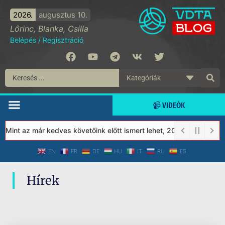
2026.
augusztus 10.
Lőrinc, Blanka, Csilla
Belépés
/
Regisztráció
📹 VIDEÓK
 Mint az már kedves követőink előtt ismert lehet, 2023-tól a Véd
EN
FR
DE
HU
IT
RU
ES
Hírek