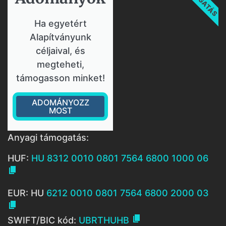
Ha egyetért
Alapítványunk
céljaival, és
megteheti,
támogasson minket!
ADOMÁNYOZZ
MOST
Anyagi támogatás:
HUF:
HU 8312 0010 0801 7564 6800 1000 06

EUR: HU
6212 0010 0801 7564 6800 2000 03


SWIFT/BIC kód:
UBRTHUHB