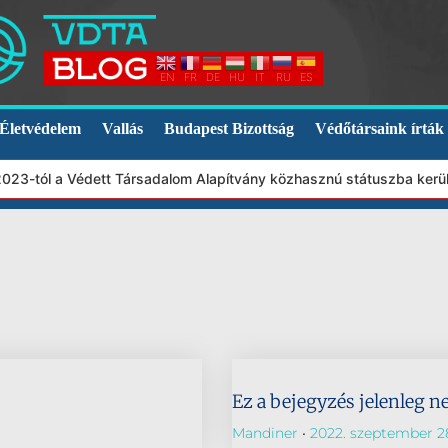
EN
FR
DE
HU
IT
RU
ES
Életvédelem
Vallás
Budapest Bizottság
Védőtársaink írták
 2023-tól a Védett Társadalom Alapítvány közhasznú státuszba kerü
Ez a bejegyzés jelenleg n
Mandiner
2022. szeptember 2