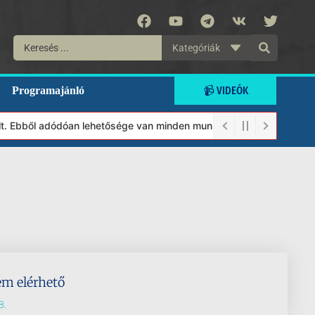
Kategóriák
📹 VIDEÓK
Programajánló
lt. Ebből adódóan lehetősége van minden munkánkat segíteni kíván
em elérhető
8.