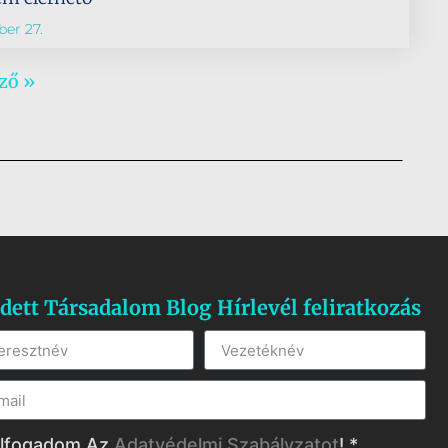
er 27.
ző »
dett Társadalom Blog Hírlevél feliratkozás
lfogadom Az
Adatvédelmi Szabályzatot
! *