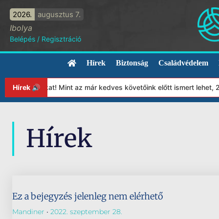
2026.
augusztus 7.
Ibolya
Belépés
/
Regisztráció
Hírek
Biztonság
Családvédelem
lapítványunkat! Mint az már kedves követőink előtt ismert lehet,
Hírek 🔊
Hírek
Ez a bejegyzés jelenleg nem elérhető
Mandiner
2022. szeptember 28.