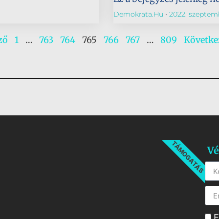
Demokrata.hu
2022. szeptemb
ző
1
…
763
764
765
766
767
…
809
Követke
TÁMOGATÁS
Vé
E