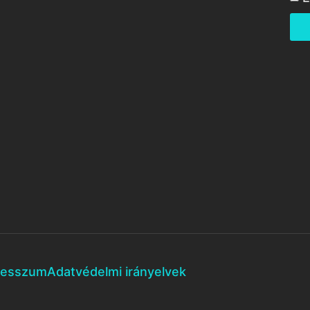
resszum
Adatvédelmi irányelvek