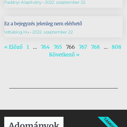
Padányi Alapítvány
2022. szeptember 22.
Ez a bejegyzés jelenleg nem elérhető
Vdtablog.hu
2022. szeptember 22.
« Előző
1
…
764
765
766
767
768
…
808
Következő »
TÁMOGATÁS
Adományok​