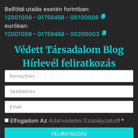
Belföldi utalás esetén forintban:

12001008 – 01756468 – 00100006
euróban:

12001008 – 01756468 – 00200003
Védett Társadalom Blog
Hírlevél feliratkozás
Elfogadom Az
Adatvédelmi Szabályzatot
! *
FELIRATKOZÁS