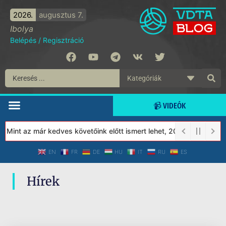
2026.
augusztus 7.
Ibolya
Belépés
/
Regisztráció
📹 VIDEÓK
! Mint az már kedves követőink előtt ismert lehet, 2023-tól a Véd
EN
FR
DE
HU
IT
RU
ES
Hírek