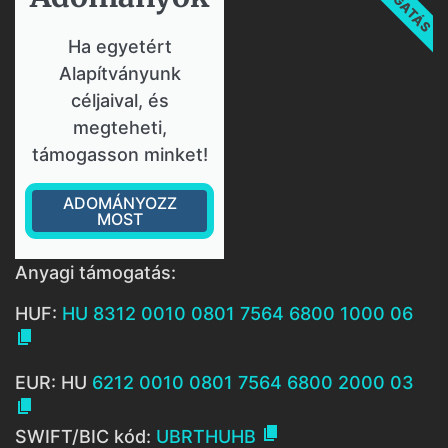
Ha egyetért
Alapítványunk
céljaival, és
megteheti,
támogasson minket!
ADOMÁNYOZZ
MOST
Anyagi támogatás:
HUF:
HU 8312 0010 0801 7564 6800 1000 06

EUR: HU
6212 0010 0801 7564 6800 2000 03


SWIFT/BIC kód:
UBRTHUHB