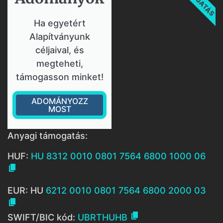
Ha egyetért
Alapítványunk
céljaival, és
megteheti,
támogasson minket!
ADOMÁNYOZZ
MOST
Anyagi támogatás:
HUF:
HU 8312 0010 0801 7564 6800 1000 06

EUR: HU
6212 0010 0801 7564 6800 2000 03


SWIFT/BIC kód:
UBRTHUHB