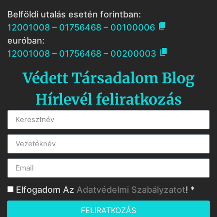
Belföldi utalás esetén forintban:

12001008 – 01756468 – 00100006
euróban:

12001008 – 01756468 – 00200003
Védett Társadalom Blog
Hírlevél feliratkozás
Elfogadom Az
Adatvédelmi Szabályzatot
! *
FELIRATKOZÁS