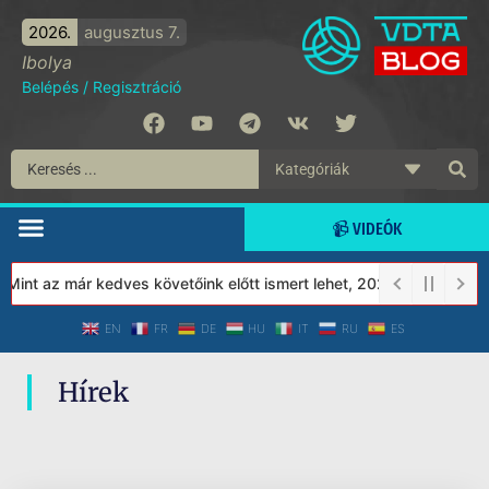
2026.
augusztus 7.
Ibolya
Belépés
/
Regisztráció
📹 VIDEÓK
Mint az már kedves követőink előtt ismert lehet, 2023-tól a Véde
EN
FR
DE
HU
IT
RU
ES
Hírek