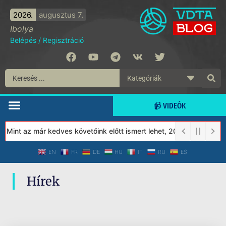
2026.
augusztus 7.
Ibolya
Belépés
/
Regisztráció
📹 VIDEÓK
 Mint az már kedves követőink előtt ismert lehet, 2023-tól a Véd
EN
FR
DE
HU
IT
RU
ES
Hírek