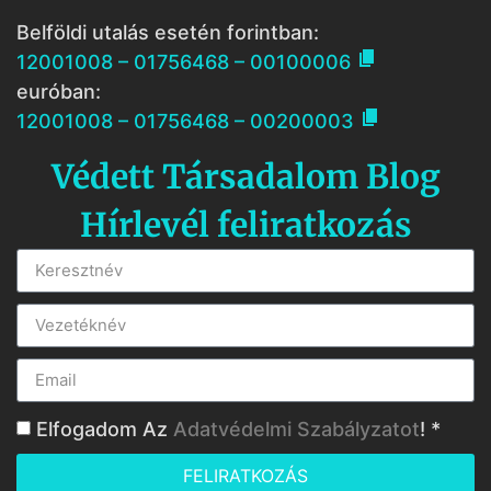
Belföldi utalás esetén forintban:

12001008 – 01756468 – 00100006
euróban:

12001008 – 01756468 – 00200003
Védett Társadalom Blog
Hírlevél feliratkozás
Elfogadom Az
Adatvédelmi Szabályzatot
! *
FELIRATKOZÁS