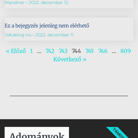
Mandiner
2022. december 12.
Ez a bejegyzés jelenleg nem elérhető
Vdtablog.hu
2022. december 11.
« Előző
1
…
742
743
744
745
746
…
809
Következő »
TÁMOGATÁS
Adományok​